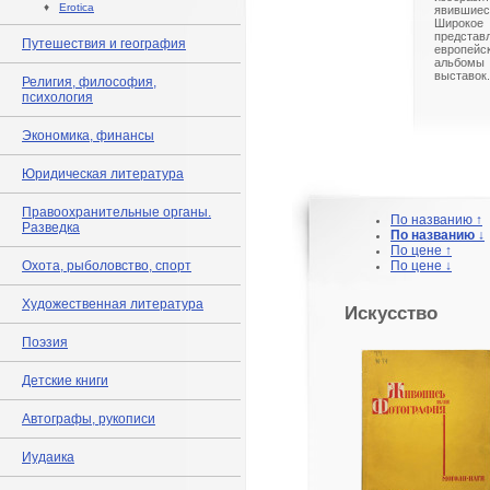
♦
Erotica
явившиес
Широк
предст
Путешествия и география
европейс
альбом
выставок.
Религия, философия,
психология
Экономика, финансы
Юридическая литература
Правоохранительные органы.
По названию ↑
Разведка
По названию ↓
По цене ↑
Охота, рыболовство, спорт
По цене ↓
Художественная литература
Искусство
Поэзия
Детские книги
Автографы, рукописи
Иудаика