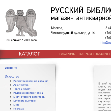
Москва,
8 (
Чистопрудный бульвар, д.14
+7(9
+7(9
info@ru
КАТАЛОГ
|
|
|
О МАГАЗИНЕ
КОНТАКТЫ
СОБЫТИЯ
История
Искусство
♦
Иллюстрированные издания
В этой к
♦
Архитектура
книги, о
♦
Театр и балет
виды, жа
мировом 
♦
Издания советской эпохи
как твор
♦
Книги русского авангарда
мастер
♦
Каталоги выставок
скульпту
на разви
♦
Кино
моногра
♦
Реклама
изобраз