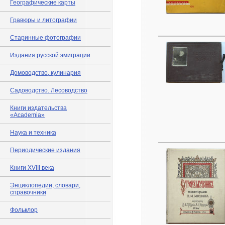
Географические карты
Гравюры и литографии
Старинные фотографии
Издания русской эмиграции
Домоводство, кулинария
Садоводство. Лесоводство
Книги издательства
«Academia»
Наука и техника
Периодические издания
Книги XVIII века
Энциклопедии, словари,
справочники
Фольклор