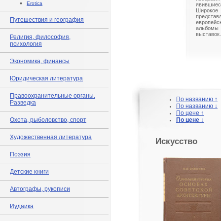
♦
Erotica
явившиес
Широк
предст
Путешествия и география
европейс
альбом
выставок.
Религия, философия,
психология
Экономика, финансы
Юридическая литература
Правоохранительные органы.
По названию ↑
Разведка
По названию ↓
По цене ↑
Охота, рыболовство, спорт
По цене ↓
Художественная литература
Искусство
Поэзия
Детские книги
Автографы, рукописи
Иудаика