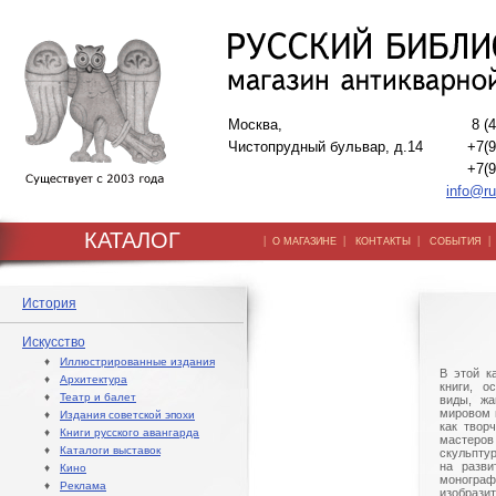
Москва,
8 (
Чистопрудный бульвар, д.14
+7(9
+7(9
info@ru
КАТАЛОГ
|
|
|
О МАГАЗИНЕ
КОНТАКТЫ
СОБЫТИЯ
История
Искусство
♦
Иллюстрированные издания
В этой к
♦
Архитектура
книги, о
♦
Театр и балет
виды, жа
мировом 
♦
Издания советской эпохи
как твор
♦
Книги русского авангарда
мастер
♦
Каталоги выставок
скульпту
на разви
♦
Кино
моногра
♦
Реклама
изобраз