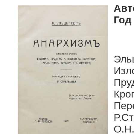
Авт
Год
Эл
Изл
Пру
Кроп
Пе
Р.С
О.Н