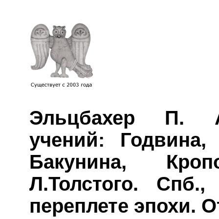
Эльцбахер П. А
учений: Годвина,
Бакунина, Кро
Л.Толстого. Спб.
переплете эпохи. О