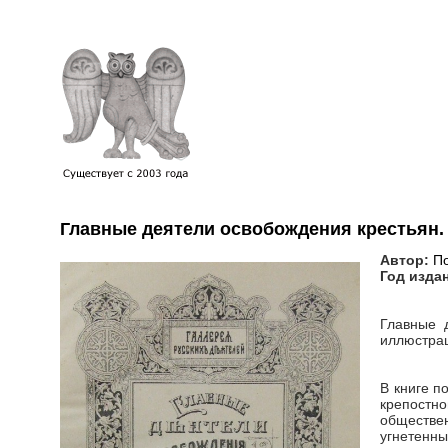
Главные деятели освобождения крестьян. 
Автор:
По
Год изда
Главные д
иллюстрац
В книге п
крепостно
обществе
угнетенны