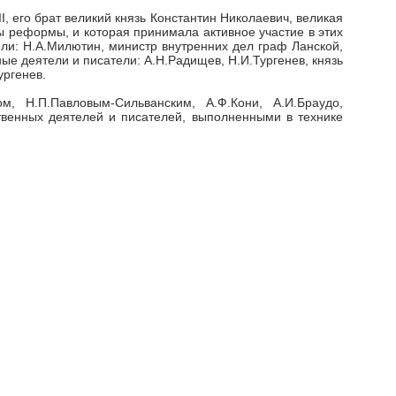
, его брат великий князь Константин Николаевич, великая
ы реформы, и которая принимала активное участие в этих
ли: Н.А.Милютин, министр внутренних дел граф Ланской,
е деятели и писатели: А.Н.Радищев, Н.И.Тургенев, князь
ургенев.
м, Н.П.Павловым-Сильванским, А.Ф.Кони, А.И.Браудо,
венных деятелей и писателей, выполненными в технике