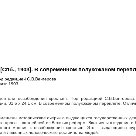
[Спб., 1903]. В современном полукожаном перепл
д редакцией С.В.Венгерова
ния:
1903
еятели освобождения крестьян. Под редакцией С.В.Венгерова. [С
ий. 31,6 х 24,1 см. В современном полукожаном переплете. Отлич
омещены исторические очерки о выдающихся государственных дея
го права – важнейшей из Великих реформ. Включены в издание и б
нного мнения к освобождению крестьян. Это - выдающиеся жур
х и лишенных человеческого достоинства людей.