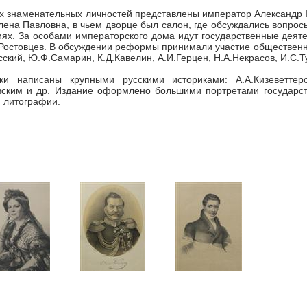
х знаменательных личностей представлены император Александр II
лена Павловна, в чьем дворце был салон, где обсуждались вопрос
ях. За особами императорского дома идут государственные деяте
Ростовцев. В обсуждении реформы принимали участие общественны
сский, Ю.Ф.Самарин, К.Д.Кавелин, А.И.Герцен, Н.А.Некрасов, И.С.Т
ки написаны крупными русскими историками: А.А.Кизеветтеро
вским и др. Издание оформлено большими портретами государст
 литографии.