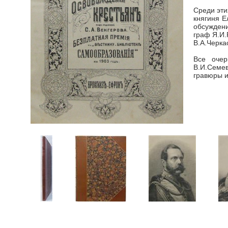
Среди эти
княгиня Е
обсуждени
граф Я.И.
В.А.Черка
Все очер
В.И.Семе
гравюры и