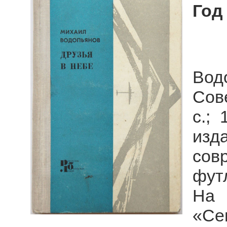
Год
Водо
Сове
с.; 
изд
сов
фут
На 
«С