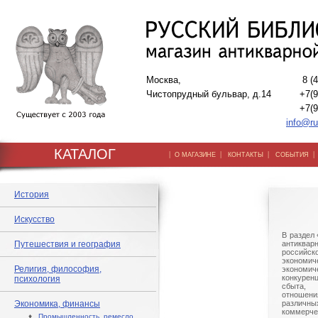
Москва,
8 (
Чистопрудный бульвар, д.14
+7(9
+7(9
info@ru
КАТАЛОГ
|
|
|
О МАГАЗИНЕ
КОНТАКТЫ
СОБЫТИЯ
История
Искусство
В раздел
Путешествия и география
антиква
российс
экономи
Религия, философия,
экономи
конкурен
психология
сбыта,
отношен
Экономика, финансы
различны
коммерче
♦
Промышленность, ремесло,