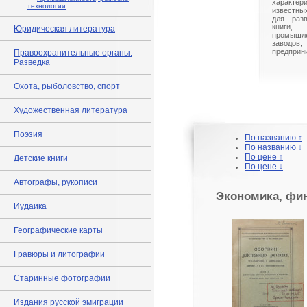
характ
технологии
известны
для разв
книги,
Юридическая литература
промышл
заводо
предприн
Правоохранительные органы.
Разведка
Охота, рыболовство, спорт
Художественная литература
Поэзия
По названию ↑
По названию ↓
По цене ↑
Детские книги
По цене ↓
Автографы, рукописи
Экономика, фи
Иудаика
Географические карты
Гравюры и литографии
Старинные фотографии
Издания русской эмиграции