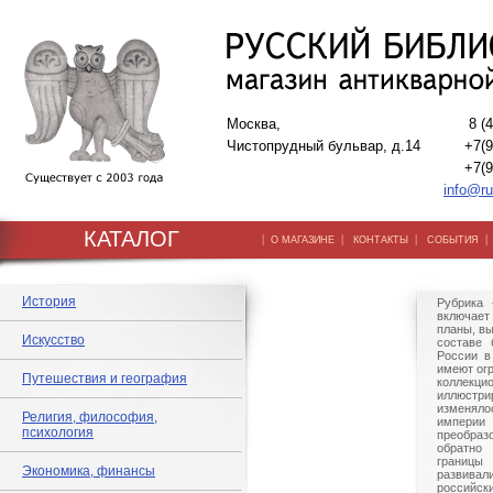
Москва,
8 (
Чистопрудный бульвар, д.14
+7(9
+7(9
info@ru
КАТАЛОГ
|
|
|
О МАГАЗИНЕ
КОНТАКТЫ
СОБЫТИЯ
История
Рубрика 
включает
планы, вы
Искусство
составе 
России в
имеют ог
Путешествия и география
колле
иллюстрир
изменяло
Религия, философия,
империи 
психология
преобраз
обратно
границы
Экономика, финансы
развивал
российс