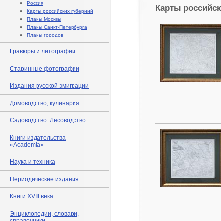
♦
Россия
Карты российск
♦
Карты российских губерний
♦
Планы Москвы
♦
Планы Санкт-Петербурга
♦
Планы городов
Гравюры и литографии
Старинные фотографии
Издания русской эмиграции
Домоводство, кулинария
Садоводство. Лесоводство
Книги издательства
«Academia»
Наука и техника
Периодические издания
Книги XVIII века
Энциклопедии, словари,
справочники