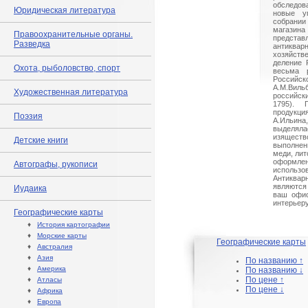
обследов
Юридическая литература
новые у
собрании
магази
Правоохранительные органы.
предст
Разведка
антиква
хозяйств
деление 
Охота, рыболовство, спорт
весьма 
Российс
А.М.Вильб
Художественная литература
российск
1795). 
продукци
Поэзия
А.Ильин
выделял
изящес
Детские книги
выполнены
меди, лит
оформ
Автографы, рукописи
использо
Антиквар
являются
Иудаика
ваш офис
интерьеру
Географические карты
♦
История картографии
♦
Морские карты
Географические карты
♦
Австралия
♦
Азия
По названию ↑
♦
Америка
По названию ↓
По цене ↑
♦
Атласы
По цене ↓
♦
Африка
♦
Европа