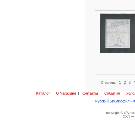
1
2
3
Страницы:
Каталог
О Магазине
Контакты
События
Усло
|
|
|
|
Русский Библиофил - м
copyright © «Русс
2003 —