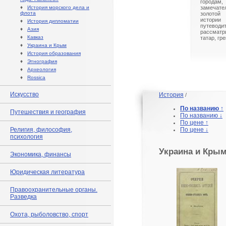
города
♦
История морского дела и
замечат
флота
золотой
истори
♦
История дипломатии
путевод
♦
Азия
рассмат
♦
Кавказ
татар, гр
♦
Украина и Крым
♦
История образования
♦
Этнография
♦
Археология
♦
Rossica
Искусство
История
/
По названию ↑
Путешествия и география
По названию ↓
По цене ↑
Религия, философия,
По цене ↓
психология
Украина и Кры
Экономика, финансы
Юридическая литература
Правоохранительные органы.
Разведка
Охота, рыболовство, спорт