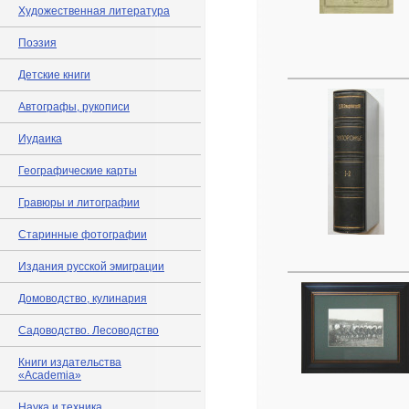
Художественная литература
Поэзия
Детские книги
Автографы, рукописи
Иудаика
Географические карты
Гравюры и литографии
Старинные фотографии
Издания русской эмиграции
Домоводство, кулинария
Садоводство. Лесоводство
Книги издательства
«Academia»
Наука и техника