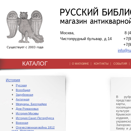
Москва,
8 (
Чистопрудный бульвар, д.14
+7(9
+7(9
info@ru
КАТАЛОГ
|
|
|
О МАГАЗИНЕ
КОНТАКТЫ
СОБЫТИЯ
История
♦
Русская
♦
Всеобщая
♦
Зарубежная
В рубр
♦
Античная
предста
карты,
♦
Мемуары. Биографии
посвяще
♦
Дом Романовых
культур
♦
История Москвы
Крымског
издани
♦
История Санкт-Петербурга
украинс
♦
Военная
Запорож
♦
Отечественная война 1812
Киеву и 
года. Наполеон