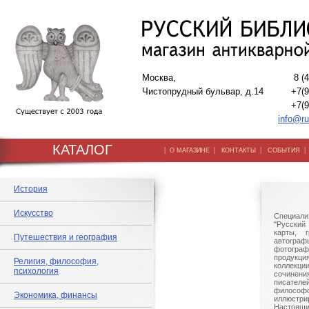
Москва,
8 (
Чистопрудный бульвар, д.14
+7(9
+7(9
info@ru
КАТАЛОГ
|
|
|
О МАГАЗИНЕ
КОНТАКТЫ
СОБЫТИЯ
История
Искусство
Специали
"Русский 
карты, г
Путешествия и география
автогр
фотографи
продукц
Религия, философия,
коллек
психология
сочине
писател
филосо
Экономика, финансы
иллюстри
Настоящи