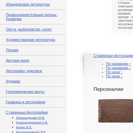
столько 
Юридическая литература
электрон
антиквар
продаже.
Правоохранительные органы.
прежде ч
Разведка
заинте
нескольк
посмотрет
Охота, рыболовство, спорт
Художественная литература
Поэзия
Старинные фотограф
Детские книги
По названию ↑
По названию ↓
Автографы, рукописи
По цене ↑
По цене ↓
Иудаика
Персоналии
Географические карты
Гравюры и литографии
Старинные фотографии
♦
Александрович И.Ф.
♦
Александровский А.Ф.
♦
Бебин В.П.
♦
Белоцерковский Я.А.