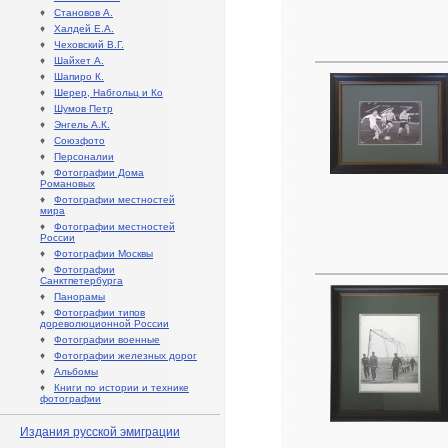
♦
Становов А.
♦
Халдей Е.А.
♦
Чеховский В.Г.
♦
Шайхет А.
♦
Шапиро К.
♦
Шерер, Набгольц и Ко
♦
Шумов Петр
♦
Энгель А.К.
♦
Союзфото
♦
Персоналии
♦
Фотографии Дома
Романовых
♦
Фотографии местностей
мира
♦
Фотографии местностей
России
♦
Фотографии Москвы
♦
Фотографии
Санктпетербурга
♦
Панорамы
♦
Фотографии типов
дореволюционной России
♦
Фотографии военные
♦
Фотографии железных дорог
♦
Альбомы
♦
Книги по истории и технике
фотографии
Издания русской эмиграции