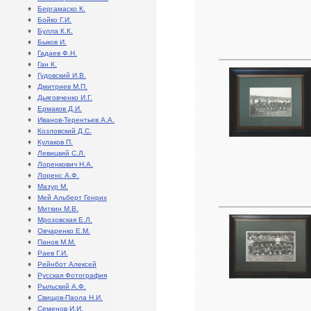
♦
Бергамаско К.
♦
Бойко Г.И.
♦
Булла К.К.
♦
Быков И.
♦
Гадаев Ф.Н.
♦
Ган К.
♦
Гудовский И.В.
♦
Дмитриев М.П.
♦
Дьяговченко И.Г.
♦
Ермаков Д.И.
♦
Иванов-Терентьев А.А.
♦
Козловский Д.С.
♦
Кулаков П.
♦
Левицкий С.Л.
♦
Лоренкович Н.А.
♦
Лоренс А.Ф.
♦
Мазур М.
♦
Мей Альберт Генрих
♦
Миткин М.В.
♦
Мрозовская Е.Л.
♦
Овчаренко Е.М.
♦
Панов М.М.
♦
Раев Г.И.
♦
Рейнбот Алексей
♦
Русская Фотография
♦
Рыльский А.Ф.
♦
Свищов-Паола Н.И.
♦
Семенов И.И.