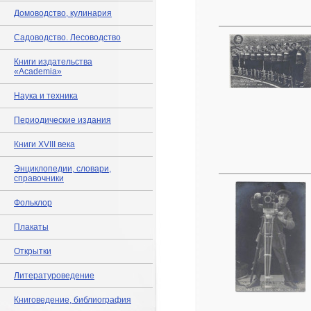
Домоводство, кулинария
Садоводство. Лесоводство
Книги издательства
«Academia»
Наука и техника
Периодические издания
Книги XVIII века
Энциклопедии, словари,
справочники
Фольклор
Плакаты
Открытки
Литературоведение
Книговедение, библиография