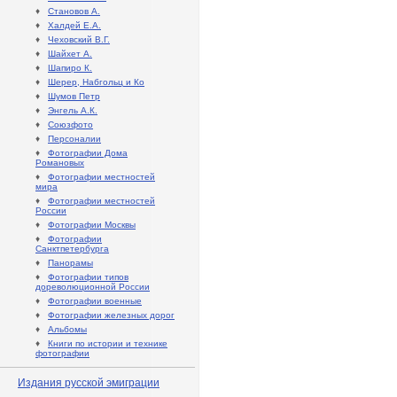
♦
Становов А.
♦
Халдей Е.А.
♦
Чеховский В.Г.
♦
Шайхет А.
♦
Шапиро К.
♦
Шерер, Набгольц и Ко
♦
Шумов Петр
♦
Энгель А.К.
♦
Союзфото
♦
Персоналии
♦
Фотографии Дома
Романовых
♦
Фотографии местностей
мира
♦
Фотографии местностей
России
♦
Фотографии Москвы
♦
Фотографии
Санктпетербурга
♦
Панорамы
♦
Фотографии типов
дореволюционной России
♦
Фотографии военные
♦
Фотографии железных дорог
♦
Альбомы
♦
Книги по истории и технике
фотографии
Издания русской эмиграции