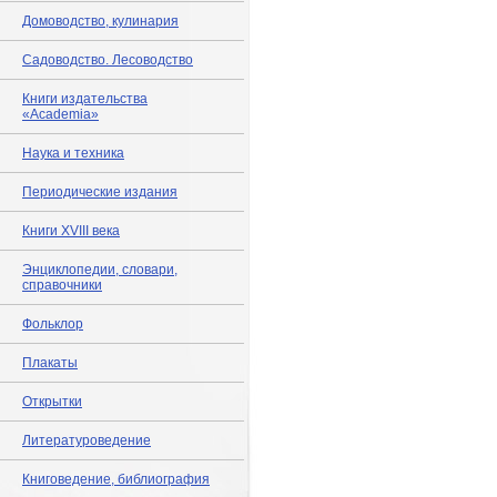
Домоводство, кулинария
Садоводство. Лесоводство
Книги издательства
«Academia»
Наука и техника
Периодические издания
Книги XVIII века
Энциклопедии, словари,
справочники
Фольклор
Плакаты
Открытки
Литературоведение
Книговедение, библиография