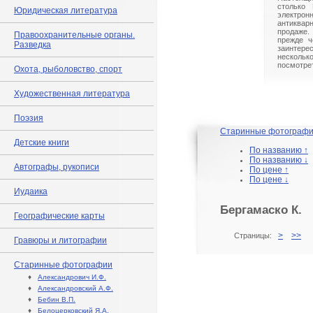
столько 
Юридическая литература
электрон
антиквар
продаже.
Правоохранительные органы.
прежде ч
Разведка
заинте
нескольк
посмотрет
Охота, рыболовство, спорт
Художественная литература
Поэзия
Старинные фотограф
Детские книги
По названию ↑
По названию ↓
Автографы, рукописи
По цене ↑
По цене ↓
Иудаика
Бергамаско К.
Географические карты
>
>>
Страницы:
Гравюры и литографии
Старинные фотографии
♦
Александрович И.Ф.
♦
Александровский А.Ф.
♦
Бебин В.П.
♦
Белоцерковский Я.А.