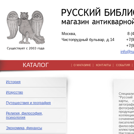
Москва,
8 (
Чистопрудный бульвар, д.14
+7(9
+7(9
info@ru
КАТАЛОГ
|
|
|
О МАГАЗИНЕ
КОНТАКТЫ
СОБЫТИЯ
История
Искусство
Специали
"Русский 
карты, г
Путешествия и география
автогр
фотографи
продукц
Религия, философия,
коллек
психология
сочине
писател
филосо
Экономика, финансы
иллюстри
Настоящи