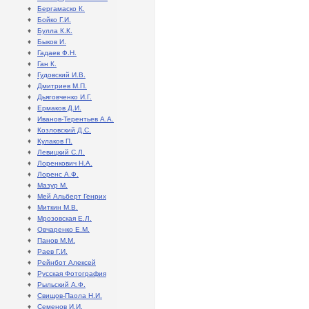
♦
Бергамаско К.
♦
Бойко Г.И.
♦
Булла К.К.
♦
Быков И.
♦
Гадаев Ф.Н.
♦
Ган К.
♦
Гудовский И.В.
♦
Дмитриев М.П.
♦
Дьяговченко И.Г.
♦
Ермаков Д.И.
♦
Иванов-Терентьев А.А.
♦
Козловский Д.С.
♦
Кулаков П.
♦
Левицкий С.Л.
♦
Лоренкович Н.А.
♦
Лоренс А.Ф.
♦
Мазур М.
♦
Мей Альберт Генрих
♦
Миткин М.В.
♦
Мрозовская Е.Л.
♦
Овчаренко Е.М.
♦
Панов М.М.
♦
Раев Г.И.
♦
Рейнбот Алексей
♦
Русская Фотография
♦
Рыльский А.Ф.
♦
Свищов-Паола Н.И.
♦
Семенов И.И.