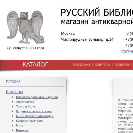
Москва,
8 (
Чистопрудный бульвар, д.14
+7(9
+7(9
info@ru
КАТАЛОГ
|
|
|
О МАГАЗИНЕ
КОНТАКТЫ
СОБЫТИЯ
История
Искусство
♦
Иллюстрированные издания
В этой к
♦
Архитектура
книги, о
♦
Театр и балет
виды, жа
мировом 
♦
Издания советской эпохи
как твор
♦
Книги русского авангарда
мастер
♦
Каталоги выставок
скульпту
на разви
♦
Кино
моногра
♦
Реклама
изобраз