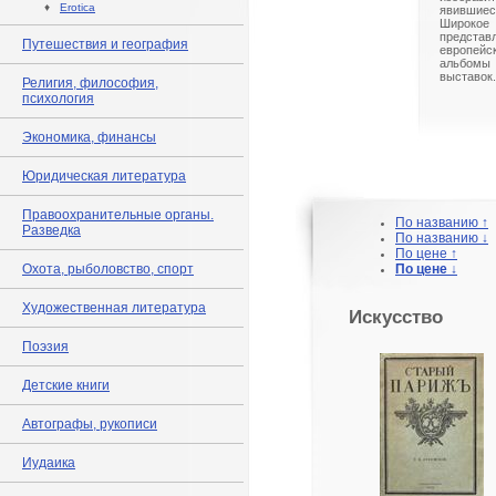
♦
Erotica
явившиес
Широк
предст
Путешествия и география
европейс
альбом
выставок.
Религия, философия,
психология
Экономика, финансы
Юридическая литература
Правоохранительные органы.
По названию ↑
Разведка
По названию ↓
По цене ↑
Охота, рыболовство, спорт
По цене ↓
Художественная литература
Искусство
Поэзия
Детские книги
Автографы, рукописи
Иудаика