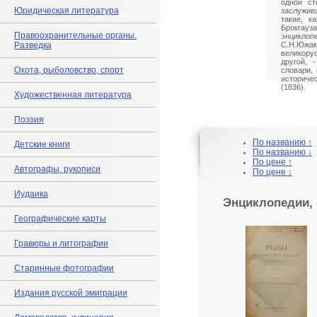
одной ст
Юридическая литература
заслужив
такие, к
Брокга
Правоохранительные органы.
энцикло
Разведка
С.Н.Южак
великору
другой, 
Охота, рыболовство, спорт
словари, 
историче
(1836).
Художественная литература
Поэзия
По названию ↑
Детские книги
По названию ↓
По цене ↑
Автографы, рукописи
По цене ↓
Иудаика
Энциклопедии, 
Географические карты
Гравюры и литографии
Старинные фотографии
Издания русской эмиграции