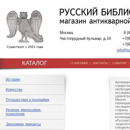
Москва,
8 (
Чистопрудный бульвар, д.14
+7(9
+7(9
info@ru
КАТАЛОГ
|
|
|
О МАГАЗИНЕ
КОНТАКТЫ
СОБЫТИЯ
История
Антиквар
справо
необхо
Искусство
исследов
удовлетв
Путешествия и география
Многи
переизда
последне
Религия, философия,
старины
качестве
психология
коллекци
«Русский
Экономика, финансы
энциклопе
специальн