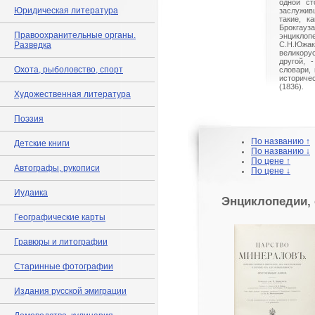
одной ст
Юридическая литература
заслужив
такие, к
Брокга
Правоохранительные органы.
энцикло
Разведка
С.Н.Южак
великору
другой, 
Охота, рыболовство, спорт
словари, 
историче
(1836).
Художественная литература
Поэзия
По названию ↑
Детские книги
По названию ↓
По цене ↑
Автографы, рукописи
По цене ↓
Иудаика
Энциклопедии, 
Географические карты
Гравюры и литографии
Старинные фотографии
Издания русской эмиграции