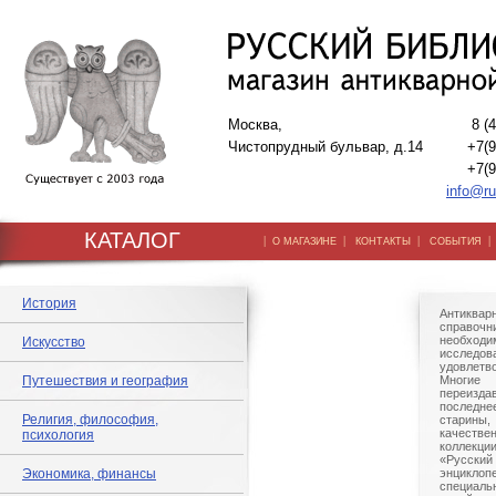
Москва,
8 (
Чистопрудный бульвар, д.14
+7(9
+7(9
info@ru
КАТАЛОГ
|
|
|
О МАГАЗИНЕ
КОНТАКТЫ
СОБЫТИЯ
История
Антиквар
справо
необхо
Искусство
исследов
удовлетв
Путешествия и география
Многи
переизда
последне
Религия, философия,
старины
качестве
психология
коллекци
«Русский
Экономика, финансы
энциклопе
специальн