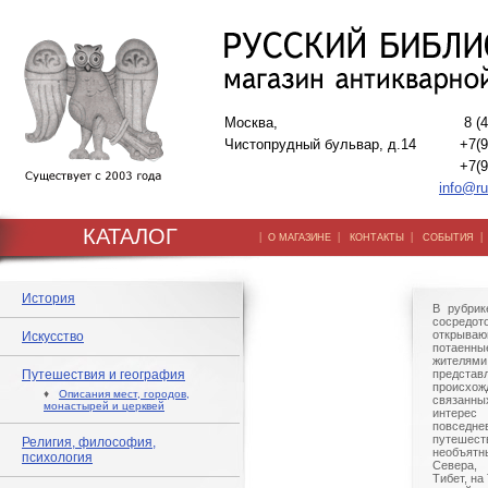
Москва,
8 (
Чистопрудный бульвар, д.14
+7(9
+7(9
info@ru
КАТАЛОГ
|
|
|
О МАГАЗИНЕ
КОНТАКТЫ
СОБЫТИЯ
История
В рубрик
сосредо
открываю
Искусство
потаенны
жителям
Путешествия и география
представ
происхож
♦
Описания мест, городов,
связанн
монастырей и церквей
интерес
повсед
путешес
Религия, философия,
необъятн
психология
Севера,
Тибет, на