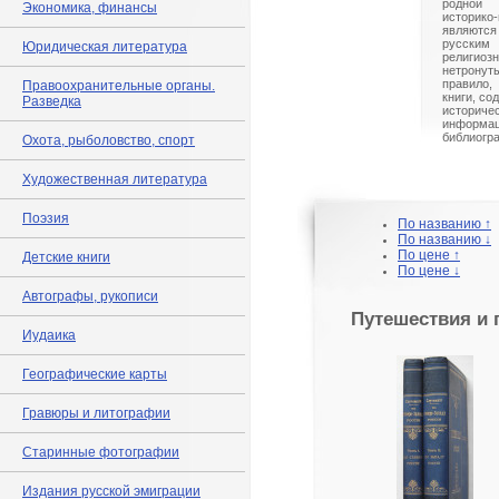
родной
Экономика, финансы
историко
являются
русски
Юридическая литература
религио
нетрону
правило,
Правоохранительные органы.
книги, со
Разведка
истори
информа
библиогр
Охота, рыболовство, спорт
Художественная литература
Поэзия
По названию ↑
По названию ↓
По цене ↑
Детские книги
По цене ↓
Автографы, рукописи
Путешествия и 
Иудаика
Географические карты
Гравюры и литографии
Старинные фотографии
Издания русской эмиграции