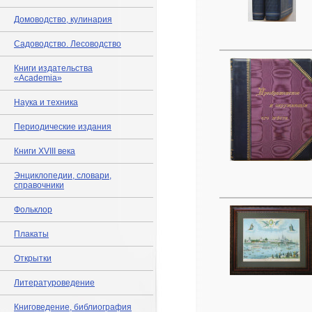
Домоводство, кулинария
Садоводство. Лесоводство
Книги издательства
«Academia»
Наука и техника
Периодические издания
Книги XVIII века
Энциклопедии, словари,
справочники
Фольклор
Плакаты
Открытки
Литературоведение
Книговедение, библиография