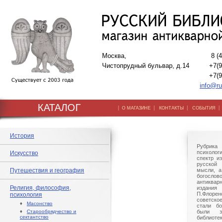
Москва,
8 (
Чистопрудный бульвар, д.14
+7(9
+7(9
info@ru
КАТАЛОГ
|
|
|
О МАГАЗИНЕ
КОНТАКТЫ
СОБЫТИЯ
История
Рубрик
психоло
Искусство
спектр и
русской
Путешествия и география
мысли, а
богослово
антиквар
Религия, философия,
издания 
П.Флорен
психология
советско
♦
Масонство
стали бо
♦
Старообрядчество и
были з
сектантство
библиот