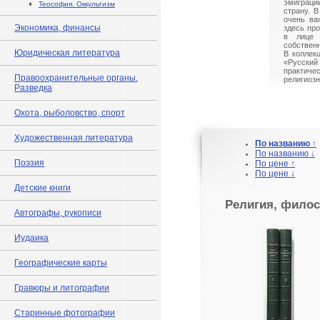
эмиграци
♦
Теософия. Оккультизм
страну. 
очень ва
Экономика, финансы
здесь пр
в лице 
собствен
Юридическая литература
В коллекц
«Русск
практиче
Правоохранительные органы.
религиоз
Разведка
Охота, рыболовство, спорт
Художественная литература
По названию ↑
По названию ↓
Поэзия
По цене ↑
По цене ↓
Детские книги
Религия, филос
Автографы, рукописи
Иудаика
Географические карты
Гравюры и литографии
Старинные фотографии