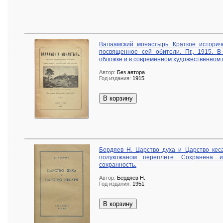
Валаамский монастырь: Краткое историч
посвященное сей обители. Пг., 1915. В
обложке и в современном художественном 
Автор:
Без автора
Год издания:
1915
В корзину
Бердяев Н. Царство духа и Царство кес
полукожаном переплете. Сохранена и
сохранность.
Автор:
Бердяев Н.
Год издания:
1951
В корзину