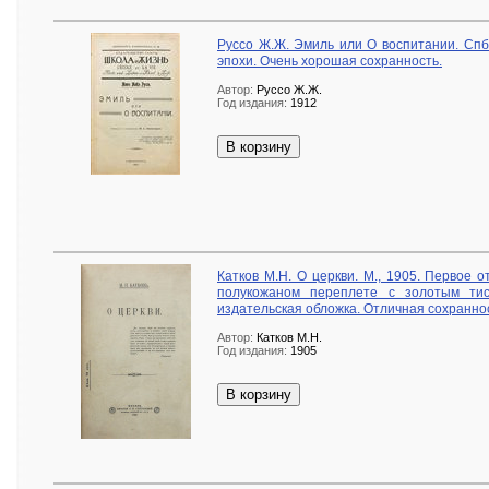
Руссо Ж.Ж. Эмиль или О воспитании. Спб
эпохи. Очень хорошая сохранность.
Автор:
Руссо Ж.Ж.
Год издания:
1912
В корзину
Катков М.Н. О церкви. М., 1905. Первое 
полукожаном переплете с золотым ти
издательская обложка. Отличная сохранно
Автор:
Катков М.Н.
Год издания:
1905
В корзину