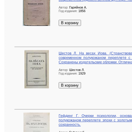
Автор:
Гаряйнов А.
Год издания:
1856
В корзину
Шестов Л. На весах Иова. (Странствов
современном полукожаном переплете с
Сохранены издательские обложки. Отлична
Автор:
Шестов Л.
Год издания:
1929
В корзину
Гефдинг Г. Очерки психологии, основ
полукожаном переплете эпохи с золотым
сохранность.