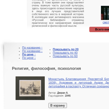
страну. В тоже время они представляют
очень важную часть русской культуры,
здесь происходило осмысление народом
в лице его лучших представителей
собственного места в мировой истории.
В коллекции книг антикварного магазина
«Русский библиофил» отражены
смот
практически все направления мировой
религиозной и философской мысли.
Всего кни
По названию ↑
Показывать по 20
По названию ↓
Показывать по 40
По цене ↑
Показывать по 60
По цене ↓
Религия, философия, психология
Монастырь Благовещения Пресвятой Бого
1839). Художник и литограф Андре Дюр
литография в паспарту. Отличная сохранно
Автор:
Дюран А.
Год издания:
1846
В корзину