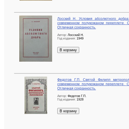
Лосский Н. Условия абсолютного добра
современном полукожаном переплете. С
Отличная сохранность.
Автор:
Лосский Н.
Год издания:
1949
В корзину
Федотов Г.П. Святой Филипп митропол
современном полукожаном переплете. С
Отличная сохранность.
Автор:
Федотов Г.П.
Год издания:
1928
В корзину