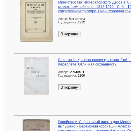
Министерства Императорского Двора в С.
столетнему юбилею. 1812-1912. Спб., 1
современном футляре. Очень хорошая сох
Автор:
Без автора
Год издания:
1912
В корзину
Бельтов Н. Критика наших критиков. Спб.
переплете. Отличная сохранность.
Автор:
Бельтов Н.
Год издания:
1906
В корзину
Гаряйнов А. Справочный листок для Москов
выпущено к церемонии коронации Александ
современном художественном футляре. Хо