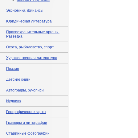
♦
Теософия. Оккультизм
Экономика, финансы
Юридическая литература
Правоохранительные органы.
Разведка
Охота, рыболовство, спорт
Художественная литература
Поэзия
Детские книги
Автографы, рукописи
Иудаика
Географические карты
Гравюры и литографии
Старинные фотографии