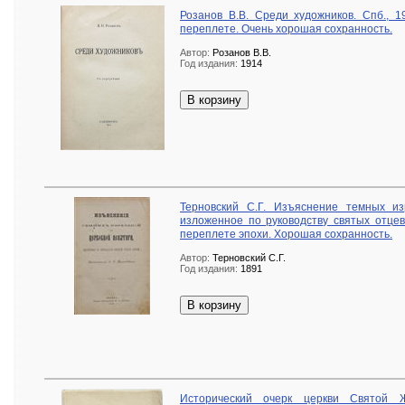
Розанов В.В. Среди художников. Спб., 
переплете. Очень хорошая сохранность.
Автор:
Розанов В.В.
Год издания:
1914
В корзину
Терновский С.Г. Изъяснение темных и
изложенное по руководству святых отцев
переплете эпохи. Хорошая сохранность.
Автор:
Терновский С.Г.
Год издания:
1891
В корзину
Исторический очерк церкви Святой 