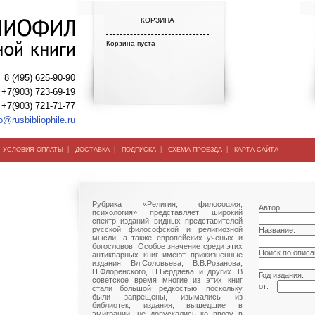
КОРЗИНА
Корзина пуста
8 (495) 625-90-90
+7(903) 723-69-19
+7(903) 721-71-77
o@rusbibliophile.ru
|
|
|
|
|
УСЛОВИЯ ОПЛАТЫ
ДОСТАВКА
ПОДПИСКА
СХЕМА ПРОЕЗДА
КАРТА САЙТА
Рубрика «Религия, философия,
Автор:
психология» представляет широкий
спектр изданий видных представителей
русской философской и религиозной
Название:
мысли, а также европейских ученых и
богословов. Особое значение среди этих
Поиск по описа
антикварных книг имеют прижизненные
издания Вл.Соловьева, В.В.Розанова,
П.Флоренского, Н.Бердяева и других. В
Год издания:
советское время многие из этих книг
от:
стали большой редкостью, поскольку
были запрещены, изымались из
библиотек; издания, вышедшие в
эмиграции, не допускались ко ввозу в