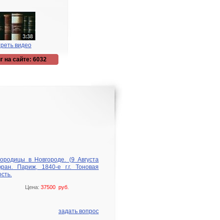
реть видео
г на сайте: 6032
родицы в Новгороде. (9 Августа
ан. Париж, 1840-е г.г. Тоновая
сть.
Цена:
37500 руб.
задать вопрос