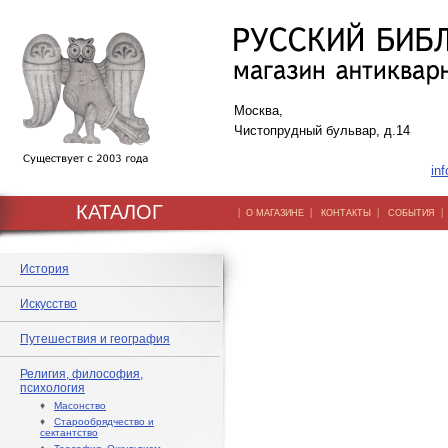
Москва,
Чистопрудный бульвар, д.14
inf
КАТАЛОГ
|
|
|
О МАГАЗИНЕ
КОНТАКТЫ
СОБЫТИЯ
История
Искусство
Путешествия и география
Религия, философия,
психология
♦
Масонство
♦
Старообрядчество и
сектантство