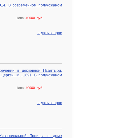
1914. В современном полукожаном
Цена:
40000 руб.
задать вопрос
зречений в церковной Псалтыри,
 церкви. М., 1891. В полукожаном
Цена:
40000 руб.
задать вопрос
Живоначальной Троицы в доме