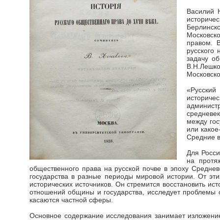
Василий Н
историчес
Берлинск
Московско
правом. 
русского 
задачу о
В.Н.Лешко
Московско
«Русский
историче
администр
средневек
между гос
или какое
Средние в
Для Росси
на протя
общественного права на русской почве в эпоху Средне
государства в разные периоды мировой истории. От эт
исторических источников. Он стремится восстановить ис
отношений общины и государства, исследует проблемы 
касаются частной сферы.
Основное содержание исследования занимает изложение