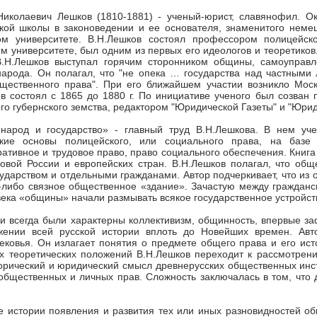
иколаевич Лешков (1810-1881) - ученый-юрист, славянофил. Ок
кой школы в законоведении и ее основателя, знаменитого немец
ом университете. В.Н.Лешков состоял профессором полицейск
м университете, был одним из первых его идеологов и теоретико
В.Н.Лешков выступал горячим сторонником общины, самоуправл
народа. Он полагал, что "не опека … государства над частными
бщественного права". При его ближайшем участии возникло Мос
в состоял с 1865 до 1880 г. По инициативе ученого был созван
го губернского земства, редактором "Юридической Газеты" и "Юрид
 народ и государство» - главный труд В.Н.Лешкова. В нем уч
ские основы полицейского, или социального права, на базе
ативное и трудовое право, право социального обеспечения. Книг
овой России и европейских стран. В.Н.Лешков полагал, что об
ударством и отдельными гражданами. Автор подчеркивает, что из 
-либо связное общественное «здание». Зачастую между гражданс
ека «общины» начали размывать всякое государственное устройст
и всегда были характерны коллективизм, общинность, впервые з
жении всей русской истории вплоть до Новейших времен. Авто
вековья. Он излагает понятия о предмете общего права и его ис
их теоретических положений В.Н.Лешков переходит к рассмотрени
торический и юридический смысл древнерусских общественных инс
общественных и личных прав. Сложность заключалась в том, что 
 истории появления и развития тех или иных разновидностей об