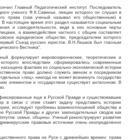
ончил Главный Педагогический институт. Последователь
кого ученого Ф.К.Савиньи, лекции которого он слушал в
ого права (сам ученый называл его общественным) в
в. В настоящее время этот раздел называется социальным
ения и самодеятельности, видя в них основные черты
 лицами, а взаимодействие частного с общим составляет
ковское юридическое общество, председателем которого
 первый Съезд русских юристов. В.Н.Лешков был гласным
ического Вестника".
еный формулирует мировоззренческие, теоретические и
 которого впоследствии сформировались современные
а насыщена фактами из социально-экономической истории
щественное право должно служить звеном и посредником
отдельных «лиц» никогда не может возникнуть государство
ким элементом и государством существует антагонизм. В
во.
афиксированные еще в Русской Правде и существовавшие
р в связи с этим ставит задачу представить историю
тории, исследует проблемы взаимоотношений общества и
ю Русской Правды и других законодательных сводов как
титутов: семьи, общины. Ученый реконструирует развитие
древнерусские правовые источники очень неопределенно
щественного права на Руси с древнейших времен: права