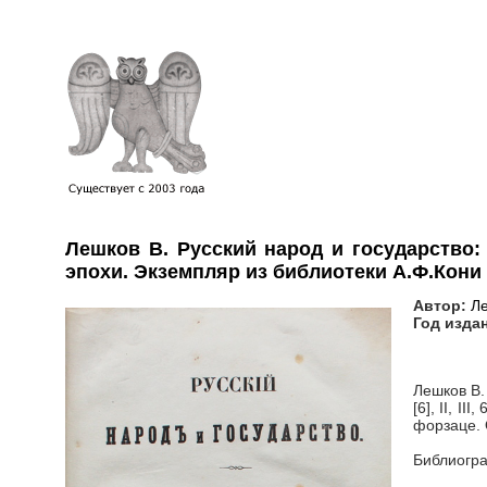
Лешков В. Русский народ и государство: 
эпохи. Экземпляр из библиотеки А.Ф.Кони
Автор:
Ле
Год изда
Лешков В.
[6], II, I
форзаце. 
Библиогра