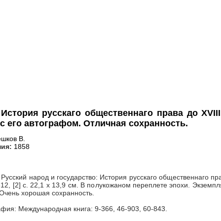
История русскаго общественнаго права до XVIII
 с его автографом. Отличная сохранность.
шков В.
ния:
1858
 Русский народ и государство: История русскаго общественнаго прав
II, 612, [2] c. 22,1 x 13,9 см. В полукожаном переплете эпохи. Экз
Очень хорошая сохранность.
фия: Международная книга: 9-366, 46-903, 60-843.