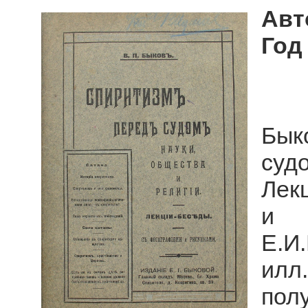
Авт
Год
Бык
судо
Лек
и р
Е.И.
илл.
по