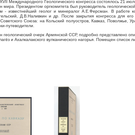
XVII Международного Геологического конгресса состоялось 21 июля
ан мира. Президентом оргкомитета был руководитель геологической
м - известнейший геолог и минералог А.Е.Ферсман. В работе к
гельский, Д.В.Наливкин и др. После закрытия конгресса для ег
Советского Союза: на Кольский полуостров, Кавказ, Поволжье, Ур
ки-путеводители.
ан геологический очерк Армянской ССР, подробно представлено оп
лагёз и Ахалкалакского вулканического нагорья. Помещен список ли