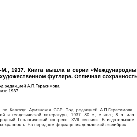
-М., 1937. Книга вышла в серии «Международный
 художественном футляре. Отличная сохранность
д редакцией А.П.Герасимова
ния:
1937
я по Кавказу: Армянская ССР. Под редакцией А.П.Герасимова.
ой и геодезической литературы, 1937. 80 с., с илл.; 8 л. илл
родный Геологический конгресс. XVII сессия». В издательско
сохранность. На переднем форзаце владельческий экслибрис.