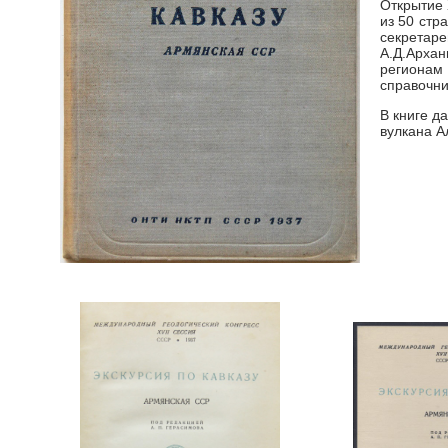
Открытие 
из 50 стр
секретаре
А.Д.Архан
регионам 
справочни
В книге д
вулкана А