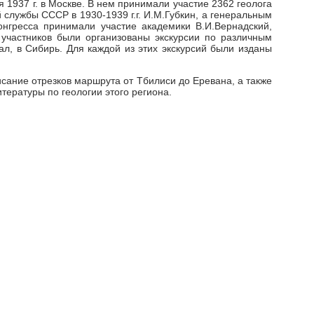
 1937 г. в Москве. В нем принимали участие 2362 геолога
 службы СССР в 1930-1939 г.г. И.М.Губкин, а генеральным
онгресса принимали участие академики В.И.Вернадский,
о участников были организованы экскурсии по различным
ал, в Сибирь. Для каждой из этих экскурсий были изданы
исание отрезков маршрута от Тбилиси до Еревана, а также
тературы по геологии этого региона.