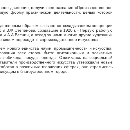
твенное движение, получившее название «Производственное
новую форму практической деятельности, целью которой
дственным образом связано со складыванием концепции
о и В.Ф.Степанова, создавшие в 1920 г. «Первую рабочую
а и А.А.Веснин, а вслед за ними многие другие художники
о своем переходе в «производственное искусство».
ем нового единства науки, промышленности и искусства.
ирования всех сторон быта: агитационным и плакатным
в обихода, посуды, одежды. Откликаясь на социальный
тавители производственного искусства утверждали новые
аботая в различных творческих сферах, они стремились
живущем в благоустроенном городе.