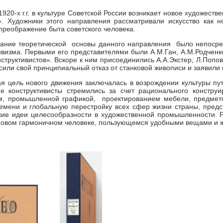
1920-х г.г. в культуре Советской России возникает новое художес
». Художники этого направления рассматривали искусство как 
преображение быта советского человека.
ание теоретической основы данного направления было непосре
ивизма. Первыми его представителями были А.М.Ган, А.М.Родченк
нструктивистов». Вскоре к ним присоединились А.А.Экстер, Л.Попов
сили свой принципиальный отказ от станковой живописи и заявили 
я цель нового движения заключалась в возрождении культуры пут
ее конструктивисты стремились за счет рационального констру
ом, промышленной графикой, проектированием мебели, предмето
емени и глобальную перестройку всех сфер жизни страны, предс
кие идеи целесообразности в художественной промышленности. Р
 новом гармоничном человеке, пользующемся удобными вещами и 