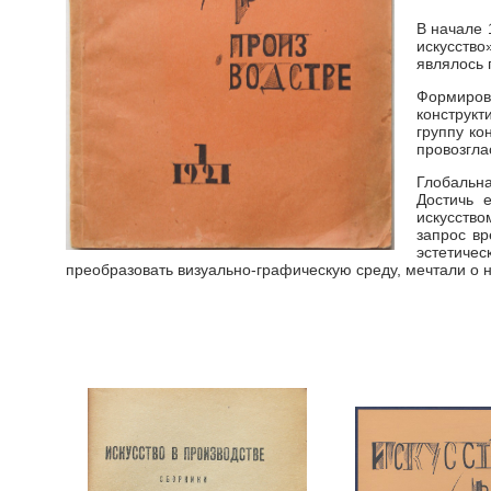
В начале 
искусство
являлось 
Формиров
конструкт
группу ко
провозгла
Глобальна
Достичь 
искусств
запрос вр
эстетичес
преобразовать визуально-графическую среду, мечтали о