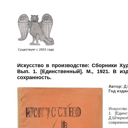
Искусство в производстве: Сборники Ху
Вып. 1. [Единственный]. М., 1921. В 
сохранность.
Автор:
Д.
Год изда
Искусство
1. [Един
Д.Штеренб
современн