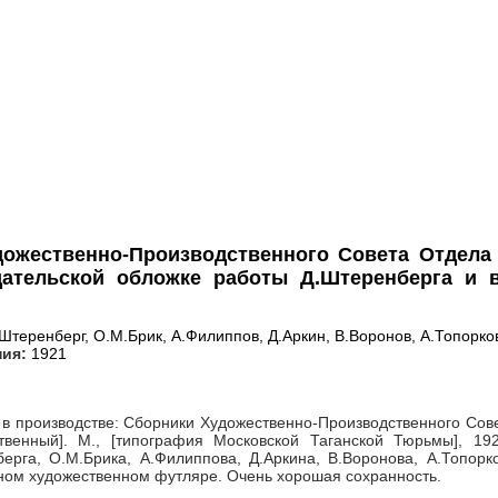
дожественно-Производственного Совета Отдела
издательской обложке работы Д.Штеренберга и
Штеренберг, О.М.Брик, А.Филиппов, Д.Аркин, В.Воронов, А.Топорко
ния:
1921
 в производстве: Сборники Художественно-Производственного Сов
ственный]. М., [типография Московской Таганской Тюрьмы], 19
ерга, О.М.Брика, А.Филиппова, Д.Аркина, В.Воронова, А.Топорк
ом художественном футляре. Очень хорошая сохранность.