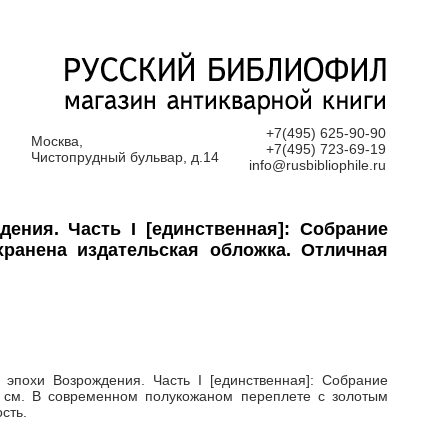
+7(495) 625-90-90
Москва,
+7(495) 723-69-19
Чистопрудный бульвар, д.14
info@rusbibliophile.ru
ения. Часть I [единственная]: Собрание
хранена издательская обложка. Отличная
эпохи Возрождения. Часть I [единственная]: Собрание
х 17 см. В современном полукожаном переплете с золотым
сть.