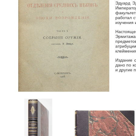
Эдуард Э
Императо
факультет
работал с
изучения 
Настоящее
Эрмитажа
предметов
атрибуции
клеймени
Издание 
дано по к
и другие 