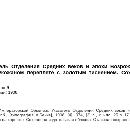
ель Отделения Средних веков и эпохи Возрожд
укожаном переплете с золотым тиснением. Со
нц Э.
ния:
1908
Императорский Эрмитаж: Указатель Отделения Средних веков и 
пб., [типография А.Бенке], 1908. [4], 374, [2] с., с илл. 25 
 на корешке. Сохранена издательская обложка. Отличная сохранно