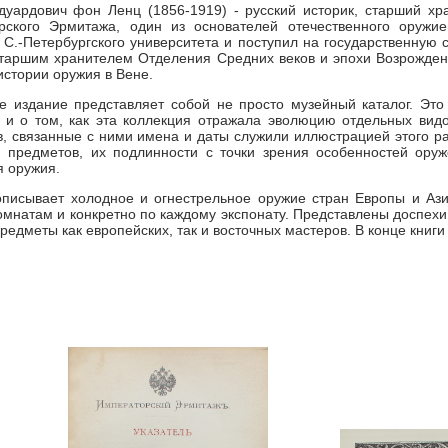
дуардович фон Ленц (1856-1919) - русский историк, старший х
рского Эрмитажа, один из основателей отечественного оружие
 С.-Петербургского университета и поступил на государственную 
таршим хранителем Отделения Средних веков и эпохи Возрождени
истории оружия в Вене.
 издание представляет собой не просто музейный каталог. Это
 и о том, как эта коллекция отражала эволюцию отдельных вид
, связанные с ними имена и даты служили иллюстрацией этого р
 предметов, их подлинности с точки зрения особенностей оруж
я оружия.
описывает холодное и огнестрельное оружие стран Европы и Аз
омнатам и конкретно по каждому экспонату. Представлены доспехи
предметы как европейских, так и восточных мастеров. В конце кни