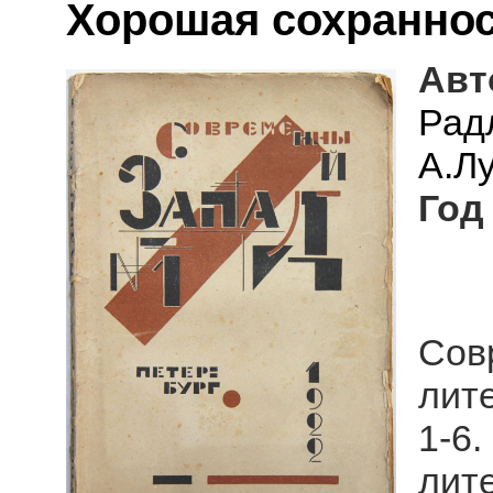
Хорошая сохраннос
Авт
Ра
А.Лу
Год
Сов
лите
1-6
лит