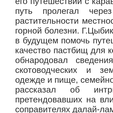
его путешествий с кара
путь пролегал чере
растительности местнос
горной болезни. Г.Цыбик
в будущем помочь путе
качество пастбищ для ко
обнародовал сведени
скотоводческих и зе
одежде и пище, семейно
рассказал об интр
претендовавших на вли
соправителях далай-лам