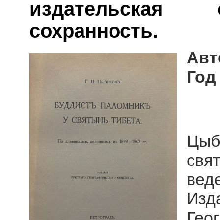
издательская 
сохранность.
Авт
Год
Цыб
свя
вед
Из
Гео