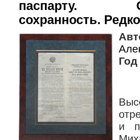
паспарту. 
сохранность. Редко
Авт
Але
Год
Вы
отре
и п
Мих