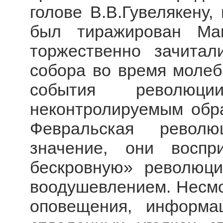
голове В.В.Гувелякену,
был тиражирован Ман
торжественно зачита
собора во время молеб
события революци
неконтролируемым обр
Февральская револю
значение, они восп
бескровную» революц
воодушевлением. Несмот
оповещения, информ