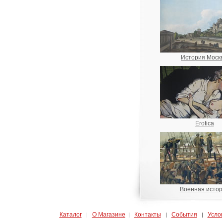
История Моск
Erotica
Военная исто
Каталог
О Магазине
Контакты
События
Усло
|
|
|
|