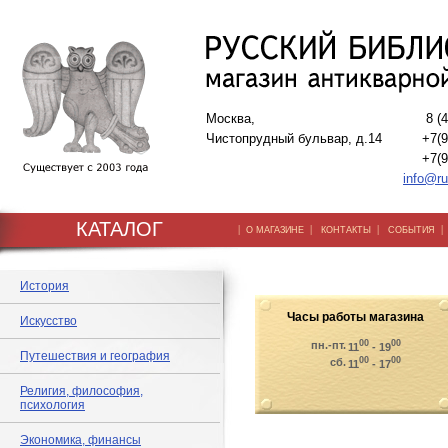
Москва,
8 (
Чистопрудный бульвар, д.14
+7(9
+7(9
info@ru
КАТАЛОГ
|
|
|
О МАГАЗИНЕ
КОНТАКТЫ
СОБЫТИЯ
История
Часы работы магазина
Искусство
00
00
пн.-пт.
11
- 19
Путешествия и география
00
00
сб.
11
- 17
Религия, философия,
психология
Экономика, финансы