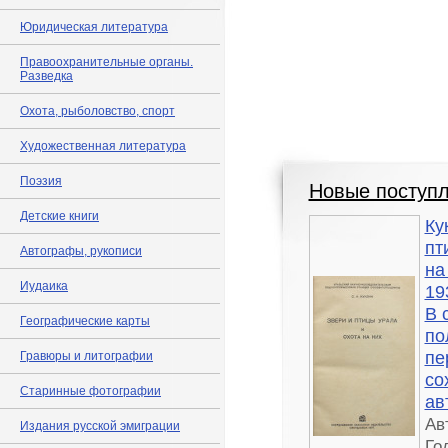
Юридическая литература
Правоохранительные органы.
Разведка
Охота, рыболовство, спорт
Художественная литература
Поэзия
Новые поступ
Детские книги
Ку
пт
Автографы, рукописи
на
Иудаика
19
В 
Географические карты
по
пе
Гравюры и литографии
со
Старинные фотографии
ав
Ав
Издания русской эмиграции
Го