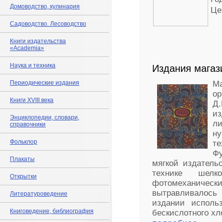
Домоводство, кулинария
Це
Садоводство. Лесоводство
Книги издательства
«Academia»
Наука и техника
Издания магаз
Периодические издания
Ма
ор
Книги XVIII века
Д
из
Энциклопедии, словари,
л
справочники
н
Фольклор
те
Фу
Плакаты
мягкой издатель
технике шелк
Открытки
фотомеханичес
вытравливалось 
Литературоведение
издании использ
Книговедение, библиография
бескислотного хл