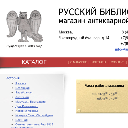
Москва,
8 (
Чистопрудный бульвар, д.14
+7(9
+7(9
info@ru
КАТАЛОГ
|
|
|
О МАГАЗИНЕ
КОНТАКТЫ
СОБЫТИЯ
История
♦
Русская
Часы работы магазина
♦
Всеобщая
♦
Зарубежная
00
00
пн.-пт.
11
- 19
♦
Античная
00
00
сб.
11
- 17
♦
Мемуары. Биографии
♦
Дом Романовых
♦
История Москвы
♦
История Санкт-Петербурга
♦
Военная
♦
Отечественная война 1812
года. Наполеон