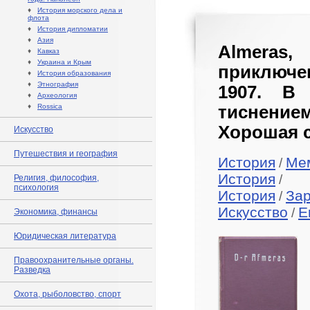
♦
История морского дела и
флота
♦
История дипломатии
♦
Азия
Almeras
♦
Кавказ
♦
Украина и Крым
приключен
♦
История образования
♦
Этнография
1907. В
♦
Археология
♦
Rossica
тиснение
Хорошая с
Искусство
Путешествия и география
История
Ме
/
История
/
Религия, философия,
психология
История
За
/
Искусство
E
/
Экономика, финансы
Юридическая литература
Правоохранительные органы.
Разведка
Охота, рыболовство, спорт