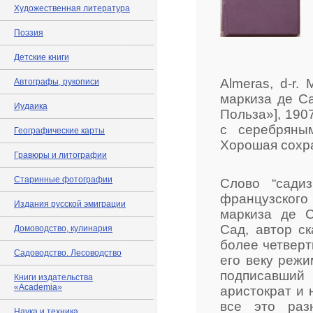
Художественная литература
Поэзия
Детские книги
Almeras, d-r.
Автографы, рукописи
маркиза де Са
Иудаика
Польза»], 1907
с серебряны
Географические карты
Хорошая сохра
Гравюры и литографии
Старинные фотографии
Слово “сади
французского
Издания русской эмиграции
маркиза де С
Сад, автор ск
Домоводство, кулинария
более четверт
Садоводство. Лесоводство
его веку режи
подписавший 
Книги издательства
«Academia»
аристократ и 
все это раз
Наука и техника