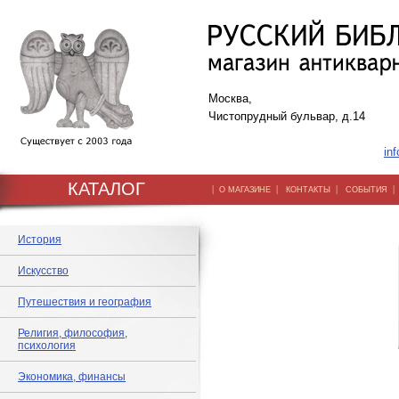
Москва,
Чистопрудный бульвар, д.14
inf
КАТАЛОГ
|
|
|
О МАГАЗИНЕ
КОНТАКТЫ
СОБЫТИЯ
История
Искусство
Путешествия и география
Религия, философия,
психология
Экономика, финансы