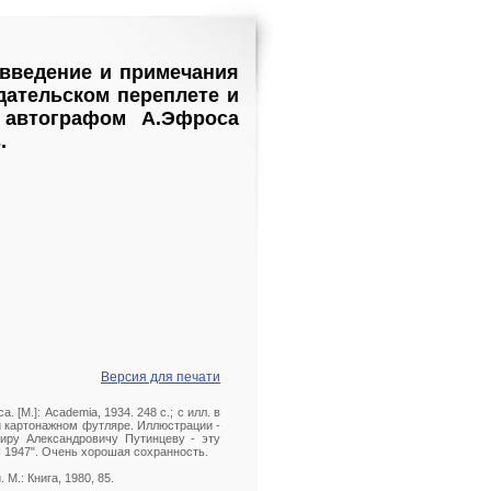
, введение и примечания
здательском переплете и
 автографом А.Эфроса
.
Версия для печати
 [М.]: Academia, 1934. 248 с.; с илл. в
 и картонажном футляре. Иллюстрации -
миру Александровичу Путинцеву - эту
I 1947". Очень хорошая сохранность.
М.: Книга, 1980, 85.