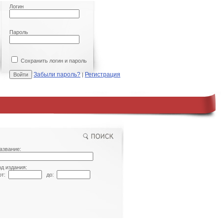
Логин
Пароль
Сохранить логин и пароль
Забыли пароль?
Регистрация
|
азвание:
од издания:
т:
до: