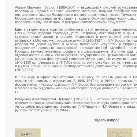
Абрам Маркович Эфрос (1888-1954) - выдающийся русский искусствовед
переводчик. Родился в семье инженера-механика, получил еврейское во
гимназические классы Лазаревского института восточных языков. Гимназист
Московском восстании, за что сидел в тюрьме. Окончил юридический факуль
параллельно слушал лекции на историко-филологическом факультете.
Еще в студенческие годы он опубликовал свой перевод с древнееврейс
(1909), позже издавал переводы Данте, Петрарки, Микеланджело и др. С 
художественный критик и эссеист. Участвовал в политической деятел
избирался в Московскую городскую думу. В 1918-1927 г.г. А.М.Эфрос был о
(отдела) по делам музеев и охраны памятников искусства и старин
определении основных направлений государственной музейной пол
Государственного музейного фонда и его распределение. В эти же годы 
отделом нового и новейшего искусства Государственной Третьяковской галер
хранителем отдела французской живописи Музея изящных искусств и зав
1940-1950 г.г. преподавал в ГИТИСе курс истории русского театра и театра
в музеях совмещал с научно-преподавательской деятельностью, например
(1940-1941).
В 1937 году А.Эфрос был отправлен в ссылку, по разным данным в Ро
возможность писать и издаваться. В 1946–1947 г.г. и 1949 г., в рамках
формализмом и «космополитами», А.М.Эфрос был подвергнут острой критике
в Москве и вынужденной «ссылки» на профессорскую должность в Ташкентс
г.г.
Владимир Александрович Путинцев (1917-1967) - историк литературы, текст
окончил филологический факультет Московского института философии, литер
Автор работ, посвященных творчеству А.И.Герцена и Н.П.Огарева, а также
русской литературы» (1958-1964).
задать вопрос