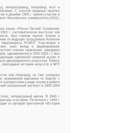
, литературовед, театровед, поэт и
спитание. С золотой медалью окончил
ом в декабре 1905 г. принял участие в
тет Московского университета (1911),
кого языка «Песни Песней Соломона»
1910 г. систематически выступал как
ьности, был членом партии эсеров и
дним из ведущих сотрудников Коллегии
ы Наркомпроса РСФСР. Участвовал в
итики, внес вклад в формирование
состоял членом правления, заведовал
еи; одновременно в 1924-1929 г.г. был
едующим картинной галереей музея; в
льно-декорационного искусства. Работу
, преподавал историю искусств в МГУ
стов или Новгород, но там сохранял
 так называемой кампании по борьбе с
 и репрессиям в виде отказа в работе
кий театральный институт в 1950-1954
олог, литературный критик. В 1940 г.
атуры и истории. Печатался с 1942 г.
 один из авторов трехтомной «Истории