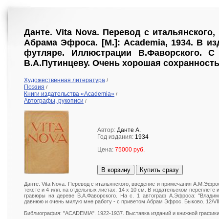
Данте. Vita Nova. Перевод с итальянского
Абрама Эфроса. [М.]: Academia, 1934. В и
футляре. Иллюстрации В.Фаворского. С
В.А.Путинцеву. Очень хорошая сохранность
Художественная литература
/
Поэзия
/
Книги издательства «Academia»
/
Автографы, рукописи
/
Автор:
Данте А.
Год издания:
1934
Цена:
75000 руб.
В корзину
Купить сразу
Данте. Vita Nova. Перевод с итальянского, введение и примечания А.М.Эфроса.
тексте и 4 илл. на отдельных листах. 14 х 10 см. В издательском переплете
гравюры на дереве В.А.Фаворского. На с. 1 автограф А.Эфроса: "Влади
давнюю и очень милую мне работу - с приветом Абрам Эфрос. Быково. 12/VI
Библиография: "ACADEMIA". 1922-1937. Выставка изданий и книжной графики. 