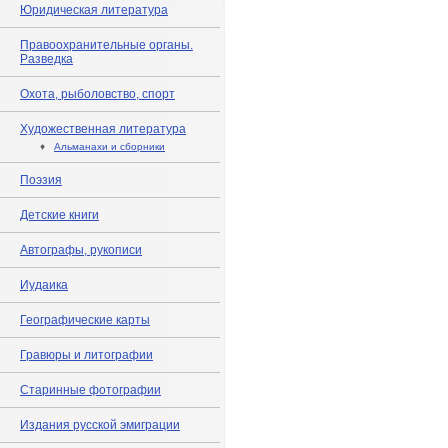
Юридическая литература
Правоохранительные органы.
Разведка
Охота, рыболовство, спорт
Художественная литература
♦
Альманахи и сборники
Поэзия
Детские книги
Автографы, рукописи
Иудаика
Географические карты
Гравюры и литографии
Старинные фотографии
Издания русской эмиграции