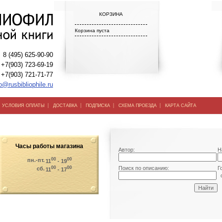
КОРЗИНА
Корзина пуста
8 (495) 625-90-90
+7(903) 723-69-19
+7(903) 721-71-77
o@rusbibliophile.ru
|
|
|
|
|
УСЛОВИЯ ОПЛАТЫ
ДОСТАВКА
ПОДПИСКА
СХЕМА ПРОЕЗДА
КАРТА САЙТА
Часы работы магазина
Автор:
Н
00
00
пн.-пт.
11
- 19
00
00
Поиск по описанию:
Г
сб.
11
- 17
о