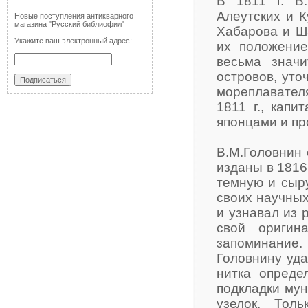
В 1811 г. В
Алеутских и К
Новые поступления антикварного
магазина "Русский библиофил"
Хабарова и Ш
Укажите ваш электронный адрес:
их положение
весьма значи
островов, уто
мореплавател
1811 г., кап
японцами и про
В.М.Головнин 
изданы в 1816
темную и сыру
своих научных
и узнавал из 
свой оригин
запоминание.
Головнину уда
нитка опреде
подкладки мун
узелок. Тол