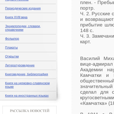
плен. - Пребыва
портр.
Периодические издания
Ч. 2. Русские
Книги XVIII века
и возвращают
прибытие шлюп
Энциклопедии, словари,
148 c.
справочники
Ч. 3. Замечани
Фольклор
карт.
Плакаты
Открытки
Василий Миха
вице-адмира
Литературоведение
Академии нау
Книговедение, библиография
Камчатки и К
общественн
Книги на церковно-славянском
значительный 
языке
сделал для о
Книги на иностранных языках
кругосветным
«Камчатка» (1