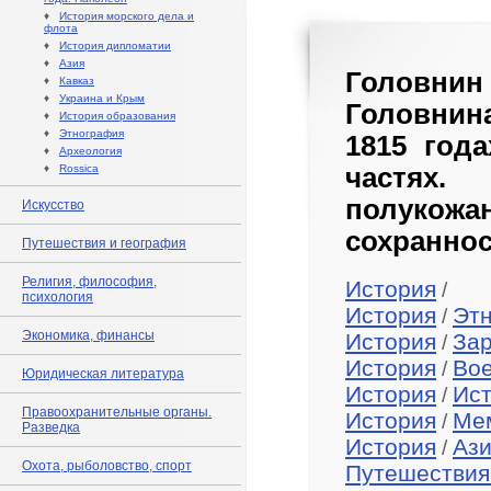
♦
История морского дела и
флота
♦
История дипломатии
♦
Азия
Головнин
♦
Кавказ
♦
Украина и Крым
Головнина
♦
История образования
♦
Этнография
1815 года
♦
Археология
♦
Rossica
частях.
полуко
Искусство
сохраннос
Путешествия и география
Религия, философия,
История
/
психология
История
Эт
/
Экономика, финансы
История
За
/
История
Во
/
Юридическая литература
История
Ист
/
Правоохранительные органы.
История
Ме
/
Разведка
История
Аз
/
Охота, рыболовство, спорт
Путешествия