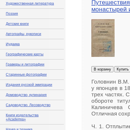
Путешествия
Художественная литература
монастырей 
Поэзия
Детские книги
Автографы, рукописи
Иудаика
Географические карты
Гравюры и литографии
В корзину
Купить
Старинные фотографии
Головнин В.М.
Издания русской эмиграции
у японцев в 1
трех частях. С
Домоводство, кулинария
обороте титу
Садоводство. Лесоводство
Калиничева 
Отличная сохр
Книги издательства
«Academia»
Ч. 1. Отплыти
Наука и техника