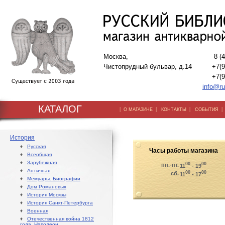
Москва,
8 (
Чистопрудный бульвар, д.14
+7(9
+7(9
info@ru
КАТАЛОГ
|
|
|
О МАГАЗИНЕ
КОНТАКТЫ
СОБЫТИЯ
История
♦
Русская
Часы работы магазина
♦
Всеобщая
♦
Зарубежная
00
00
пн.-пт.
11
- 19
♦
Античная
00
00
сб.
11
- 17
♦
Мемуары. Биографии
♦
Дом Романовых
♦
История Москвы
♦
История Санкт-Петербурга
♦
Военная
♦
Отечественная война 1812
года. Наполеон