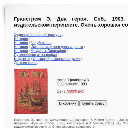
Гранстрем Э. Два героя. Спб., 1903
издательском переплете. Очень хорошая со
Художественная литература
/
История
/
История
Зарубежная
/
/
История
История морского дела и флота
/
/
История
Мемуары. Биографии
/
/
Путешествия и география
/
Искусство
Иллюстрированные издания
/
/
Детские книги
/
Автор:
Гранстрем Э.
Год издания:
1903
Цена:
50000 руб.
В корзину
Купить сразу
Гранстрем Э., сост. по Фалькенгорсту. Два героя: В Новом Свете. - Заво
Америки). Издание второе. Спб., типография А.В.Орлова, [1903]. [4], 2
издательском переплете. Очень хорошая сохранность.