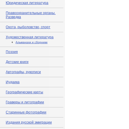
Юридическая литература
Правоохранительные органы.
Разведка
Охота, рыболовство, спорт
Художественная литература
♦
Альманахи и сборники
Поэзия
Детские книги
Автографы, рукописи
Иудаика
Географические карты
Гравюры и литографии
Старинные фотографии
Издания русской эмиграции