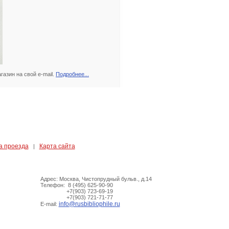
азин на свой e-mail.
Подробнее...
а проезда
Карта сайта
|
Адрес: Москва, Чистопрудный бульв., д.14
Телефон: 8 (495) 625-90-90
+7(903) 723-69-19
+7(903) 721-71-77
info@rusbibliophile.ru
E-mail: