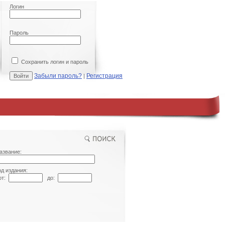
Логин
Пароль
Сохранить логин и пароль
Забыли пароль?
Регистрация
|
азвание:
од издания:
т:
до: