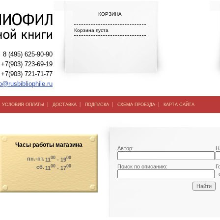
КОРЗИНА
Корзина пуста
8 (495) 625-90-90
+7(903) 723-69-19
+7(903) 721-71-77
o@rusbibliophile.ru
|
|
|
|
|
УСЛОВИЯ ОПЛАТЫ
ДОСТАВКА
ПОДПИСКА
СХЕМА ПРОЕЗДА
КАРТА САЙТА
Часы работы магазина
Автор:
Н
00
00
пн.-пт.
11
- 19
00
00
Поиск по описанию:
Г
сб.
11
- 17
о