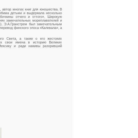
, автор многих книг для юношества. В
любима детьми и выдержала несколько
бочкины отчего и оттого». Широкую
фиях замечательных мореплавателей и
5). Э.А.Гранстрем был замечательным
 перевод финского эпоса «Калевала», а
го Света, а также о его жестоких
ших свои имена в историю Великих
Мексику и ради наживы разоривший