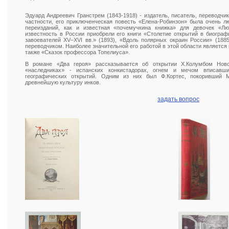
Эдуард Андреевич Гранстрем (1843-1918) - издатель, писатель, переводчик
частности, его приключенческая повесть «Елена-Робинзон» была очень 
переизданий, как и известная «почемучкина книжка» для девочек «Лю
известность в России приобрели его книги «Столетие открытий в биогра
завоевателей XV–XVI вв.» (1893), «Вдоль полярных окраин России» (188
переводчиком. Наиболее значительной его работой в этой области является
также «Сказок профессора Топелиуса».
В романе «Два героя» рассказывается об открытии Х.Колумбом Ново
«наследниках» - испанских конкистадорах, огнем и мечом вписав
географических открытий. Одним из них был Ф.Кортес, покоривший 
древнейшую культуру инков.
задать вопрос