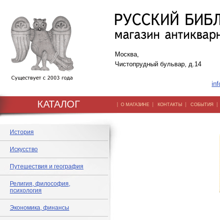
Москва,
Чистопрудный бульвар, д.14
inf
КАТАЛОГ
|
|
|
О МАГАЗИНЕ
КОНТАКТЫ
СОБЫТИЯ
История
Искусство
Путешествия и география
Религия, философия,
психология
Экономика, финансы