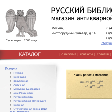
Москва,
8 (
Чистопрудный бульвар, д.14
+7(9
+7(9
info@ru
КАТАЛОГ
|
|
|
О МАГАЗИНЕ
КОНТАКТЫ
СОБЫТИЯ
История
♦
Русская
Часы работы магазина
♦
Всеобщая
♦
Зарубежная
00
00
пн.-пт.
11
- 19
♦
Античная
00
00
сб.
11
- 17
♦
Мемуары. Биографии
♦
Дом Романовых
♦
История Москвы
♦
История Санкт-Петербурга
♦
Военная
♦
Отечественная война 1812
года. Наполеон