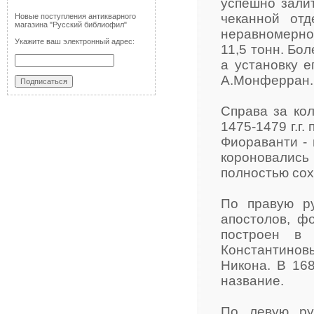
успешно зали
чеканной от
Новые поступления антикварного
магазина "Русский библиофил"
неравномерног
Укажите ваш электронный адрес:
11,5 тонн. Бо
а установку е
А.Монферран.
Справа за ко
1475-1479 г.г
Фиораванти - 
короновалис
полностью со
По правую ру
апостолов, ф
построен в 
Константино
Никона. В 16
название.
По левую ру