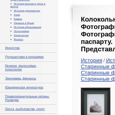
♦
История морского дела и
флота
♦
История дипломатии
♦
Азия
Колокол
♦
Кавказ
♦
Украина и Крым
Фотограф
♦
История образования
♦
Этнография
Фотограф
♦
Археология
♦
Rossica
паспар
Представл
Искусство
Путешествия и география
История
Ис
/
Старинные 
Религия, философия,
психология
Старинные 
Старинные 
Экономика, финансы
Юридическая литература
Правоохранительные органы.
Разведка
Охота, рыболовство, спорт