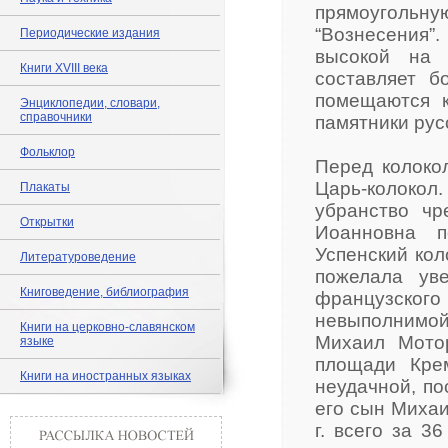
прямоугольную
“Вознесения”
Периодические издания
высокой на 
Книги XVIII века
составляет б
помещаются к
Энциклопедии, словари,
справочники
памятники русс
Фольклор
Перед колоко
Царь-колокол.
Плакаты
убранство чр
Открытки
Иоанновна п
Успенский кол
Литературоведение
пожелала ув
Книговедение, библиография
французского 
невыполнимой
Книги на церковно-славянском
Михаил Мото
языке
площади Крем
Книги на иностранных языках
неудачной, по
его сын Михаи
г. всего за 3