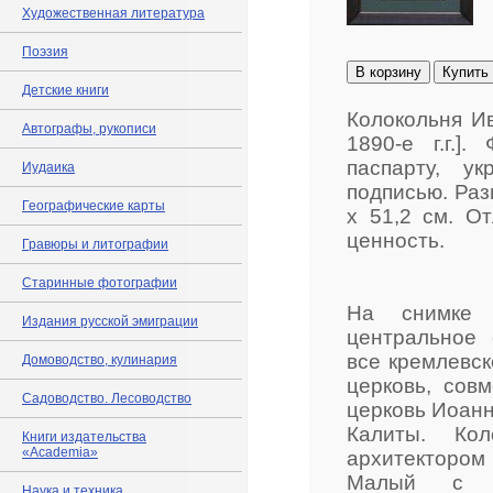
Художественная литература
Поэзия
В корзину
Купить
Детские книги
Колокольня Ив
Автографы, рукописи
1890-е г.г.
паспарту, у
Иудаика
подписью. Раз
Географические карты
x 51,2 см. О
ценность.
Гравюры и литографии
Старинные фотографии
На снимке 
Издания русской эмиграции
центральное 
все кремлевск
Домоводство, кулинария
церковь, сов
Садоводство. Лесоводство
церковь Иоанн
Калиты. Кол
Книги издательства
«Academia»
архитектором 
Малый с с
Наука и техника