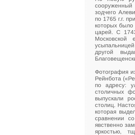
сооруженный 
зодчего Алеви
по 1765 г.г. 
которых было 
царей. С 174
Московской 
усыпальницей 
другой выда
Благовещенск
Фотография из
Рейнбота («Ре
по адресу: у
столичных фо
выпускали ро
столиц. Насто
которая выде
сравнении со
явственно зам
яркостью, т