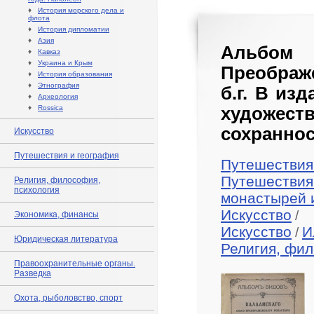
♦
История морского дела и
флота
♦
История дипломатии
♦
Азия
Альбом
♦
Кавказ
♦
Украина и Крым
Преображе
♦
История образования
♦
Этнография
б.г. В из
♦
Археология
♦
Rossica
художес
сохраннос
Искусство
Путешествия и география
Путешествия
Путешествия
Религия, философия,
психология
монастырей 
Искусство
/
Экономика, финансы
Искусство
И
/
Юридическая литература
Религия, фил
Правоохранительные органы.
Разведка
Охота, рыболовство, спорт