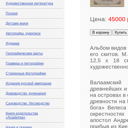
Художественная литература
Поэзия
Цена:
45000 
Детские книги
В корзину
Купить
Автографы, рукописи
Иудаика
Альбом видов
его скитов. М.
Географические карты
12,5 х 18 с
Гравюры и литографии
художественно
Старинные фотографии
Валаамский 
Издания русской эмиграции
древнейших и
Домоводство, кулинария
на островах в
древности на 
Садоводство. Лесоводство
бога» Велеса
окрестностях
Книги издательства
«Academia»
апостол Андр
прибыв из Кие
Наука и техника