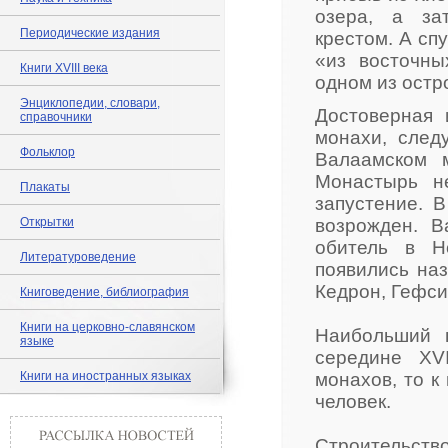
озера, а за
Периодические издания
крестом. А сп
«из восточны
Книги XVIII века
одном из остр
Энциклопедии, словари,
Достоверная 
справочники
монахи, след
Фольклор
Валаамском 
Монастырь н
Плакаты
запустение. 
Открытки
возрожден. В
обитель в Н
Литературоведение
появились на
Кедрон, Гефси
Книговедение, библиография
Книги на церковно-славянском
Наибольший 
языке
середине XV
Книги на иностранных языках
монахов, то к
человек.
Строительств