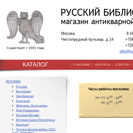
Москва,
8 (
Чистопрудный бульвар, д.14
+7(9
+7(9
info@ru
КАТАЛОГ
|
|
|
О МАГАЗИНЕ
КОНТАКТЫ
СОБЫТИЯ
История
♦
Русская
Часы работы магазина
♦
Всеобщая
♦
Зарубежная
00
00
пн.-пт.
11
- 19
♦
Античная
00
00
сб.
11
- 17
♦
Мемуары. Биографии
♦
Дом Романовых
♦
История Москвы
♦
История Санкт-Петербурга
♦
Военная
♦
Отечественная война 1812
года. Наполеон