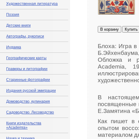
Художественная литература
Поэзия
Детские книги
В корзину
Купить
Автографы, рукописи
Блоха: Игра в 
Иудаика
Б.Эйхенбаума
Географические карты
Обложка и р
Academia, 1
Гравюры и литографии
иллюстриров
художественн
Старинные фотографии
Издания русской эмиграции
В настоящем
Домоводство, кулинария
посвященные и
Е.Замятина «Б
Садоводство. Лесоводство
Как пишет в 
Книги издательства
опытом воссо
«Academia»
материалом д
Наука и техника