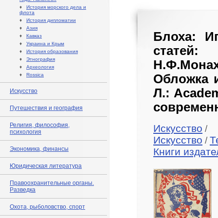
♦
История морского дела и
флота
♦
История дипломатии
♦
Азия
Блоха: И
♦
Кавказ
♦
Украина и Крым
статей:
♦
История образования
♦
Этнография
Н.Ф.Монах
♦
Археология
♦
Rossica
Обложка и
Л.: Acade
Искусство
современн
Путешествия и география
Религия, философия,
Искусство
/
психология
Искусство
Т
/
Экономика, финансы
Книги издат
Юридическая литература
Правоохранительные органы.
Разведка
Охота, рыболовство, спорт