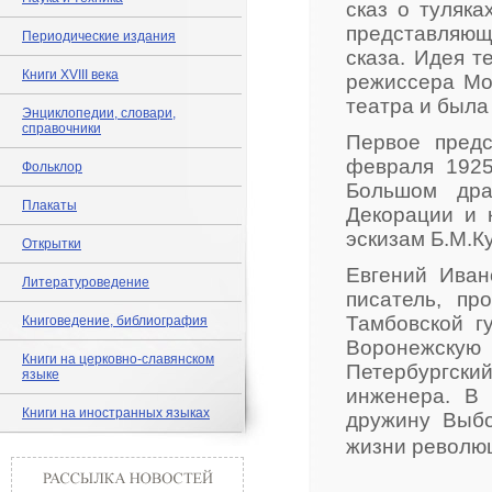
сказ о туляка
представляющи
Периодические издания
сказа. Идея т
Книги XVIII века
режиссера Мос
театра и была
Энциклопедии, словари,
справочники
Первое пред
февраля 1925
Фольклор
Большом дра
Плакаты
Декорации и 
эскизам Б.М.К
Открытки
Евгений Иван
Литературоведение
писатель, про
Тамбовской г
Книговедение, библиография
Воронежскую 
Книги на церковно-славянском
Петербургски
языке
инженера. В 
Книги на иностранных языках
дружину Выбо
жизни револю