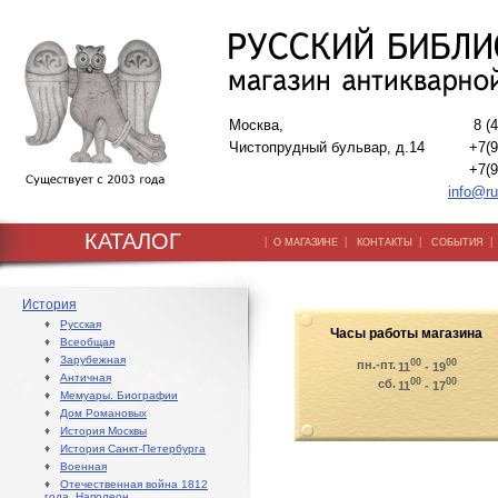
Москва,
8 (
Чистопрудный бульвар, д.14
+7(9
+7(9
info@ru
КАТАЛОГ
|
|
|
О МАГАЗИНЕ
КОНТАКТЫ
СОБЫТИЯ
История
♦
Русская
Часы работы магазина
♦
Всеобщая
♦
Зарубежная
00
00
пн.-пт.
11
- 19
♦
Античная
00
00
сб.
11
- 17
♦
Мемуары. Биографии
♦
Дом Романовых
♦
История Москвы
♦
История Санкт-Петербурга
♦
Военная
♦
Отечественная война 1812
года. Наполеон