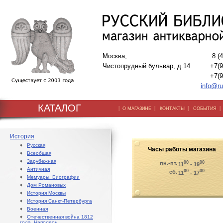
Москва,
8 (
Чистопрудный бульвар, д.14
+7(9
+7(9
info@ru
КАТАЛОГ
|
|
|
О МАГАЗИНЕ
КОНТАКТЫ
СОБЫТИЯ
История
♦
Русская
Часы работы магазина
♦
Всеобщая
♦
Зарубежная
00
00
пн.-пт.
11
- 19
♦
Античная
00
00
сб.
11
- 17
♦
Мемуары. Биографии
♦
Дом Романовых
♦
История Москвы
♦
История Санкт-Петербурга
♦
Военная
♦
Отечественная война 1812
года. Наполеон