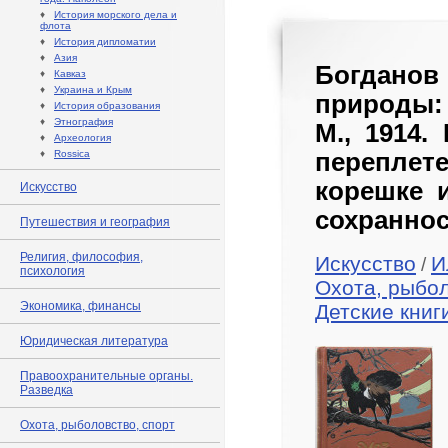
♦
История морского дела и
флота
♦
История дипломатии
♦
Азия
Богдан
♦
Кавказ
♦
Украина и Крым
природы:
♦
История образования
♦
Этнография
М., 1914
♦
Археология
♦
Rossica
переплете
корешке 
Искусство
сохраннос
Путешествия и география
Религия, философия,
Искусство
И
/
психология
Охота, рыбол
Экономика, финансы
Детские книг
Юридическая литература
Правоохранительные органы.
Разведка
Охота, рыболовство, спорт