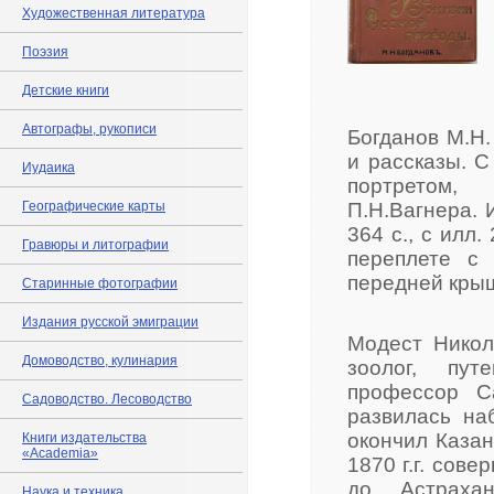
Художественная литература
Поэзия
Детские книги
Автографы, рукописи
Богданов М.Н.
и рассказы. С
Иудаика
портретом,
Географические карты
П.Н.Вагнера. И
364 с., с илл
Гравюры и литографии
переплете с
передней крыш
Старинные фотографии
Издания русской эмиграции
Модест Никол
Домоводство, кулинария
зоолог, пут
профессор Са
Садоводство. Лесоводство
развилась на
окончил Казан
Книги издательства
«Academia»
1870 г.г. сов
до Астраха
Наука и техника