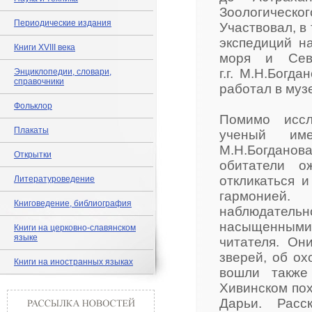
Зоологичес
Периодические издания
Участвовал, в
экспедиций н
Книги XVIII века
моря и Севе
г.г. М.Н.Богд
Энциклопедии, словари,
справочники
работал в муз
Фольклор
Помимо иссл
Плакаты
ученый им
М.Н.Богданов
Открытки
обитатели о
откликаться 
Литературоведение
гармонией
Книговедение, библиография
наблюдател
насыщенным
Книги на церковно-славянском
языке
читателя. Он
зверей, об ох
Книги на иностранных языках
вошли также
Хивинском пох
Дарьи. Расс