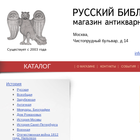
Москва,
Чистопрудный бульвар, д.14
inf
КАТАЛОГ
|
|
|
О МАГАЗИНЕ
КОНТАКТЫ
СОБЫТИЯ
История
♦
Русская
♦
Всеобщая
♦
Зарубежная
♦
Античная
♦
Мемуары. Биографии
♦
Дом Романовых
♦
История Москвы
♦
История Санкт-Петербурга
♦
Военная
♦
Отечественная война 1812
года. Наполеон