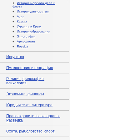
♦
История морского дела и
флота
♦
История дипломатии
♦
Азия
♦
Кавказ
♦
Украина и Крым
♦
История образования
♦
Этнография
♦
Археология
♦
Rossica
Искусство
Путешествия и география
Религия, философия,
психология
Экономика, финансы
Юридическая литература
Правоохранительные органы.
Разведка
Охота, рыболовство, спорт