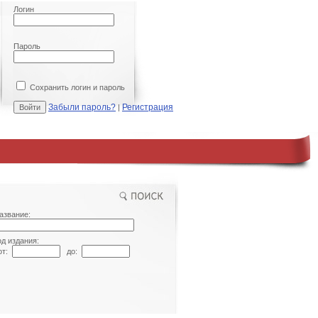
Логин
Пароль
Сохранить логин и пароль
Забыли пароль?
Регистрация
|
азвание:
од издания:
т:
до: