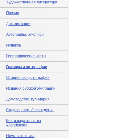
Художественная литература
Поэзия
Детские книги
Автографы, рукописи
Иудаика
Географические карты
Гравюры и литографии
Старинные фотографии
Издания русской эмиграции
Домоводство, кулинария
Садоводство. Лесоводство
Книги издательства
«Academia»
Наука и техника