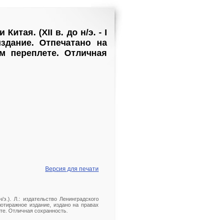
итая. (XII в. до н/э. - I
издание. Отпечатано на
м переплете. Отличная
Версия для печати
н/э.). Л.: издательство Ленинградского
малотиражное издание, издано на правах
те. Отличная сохранность.