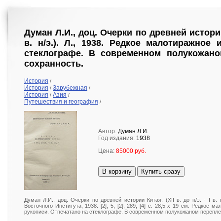
Думан Л.И., доц. Очерки по древней истории К
в. н/э.). Л., 1938. Редкое малотиражное 
стеклографе. В современном полукожано
сохранность.
История
/
История
Зарубежная
/
/
История
Азия
/
/
Путешествия и география
/
Автор:
Думан Л.И.
Год издания:
1938
Цена:
85000 руб.
В корзину
Купить сразу
Думан Л.И., доц. Очерки по древней истории Китая. (XII в. до н/э. - I в. 
Восточного Института, 1938. [2], 5, [2], 289, [4] с. 28,5 х 19 см. Редкое 
рукописи. Отпечатано на стеклографе. В современном полукожаном перепле