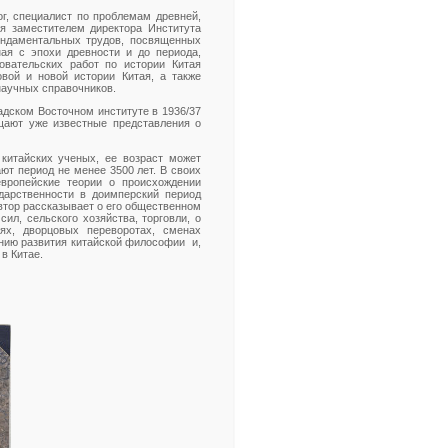
ог, специалист по проблемам древней,
ся заместителем директора Института
ндаментальных трудов, посвященных
ная с эпохи древности и до периода,
овательских работ по истории Китая
овой и новой истории Китая, а также
научных справочников.
дском Восточном институте в 1936/37
щают уже известные представления о
китайских ученых, ее возраст может
ют период не менее 3500 лет. В своих
европейские теории о происхождении
ударственности в доимперский период
автор рассказывает о его общественном
ил, сельского хозяйства, торговли, о
иях, дворцовых переворотах, сменах
нию развития китайской философии и,
в Китае.