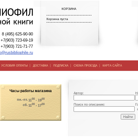
КОРЗИНА
Корзина пуста
8 (495) 625-90-90
+7(903) 723-69-19
+7(903) 721-71-77
o@rusbibliophile.ru
|
|
|
|
|
УСЛОВИЯ ОПЛАТЫ
ДОСТАВКА
ПОДПИСКА
СХЕМА ПРОЕЗДА
КАРТА САЙТА
Часы работы магазина
Автор:
Н
00
00
пн.-пт.
11
- 19
00
00
Поиск по описанию:
Г
сб.
11
- 17
о