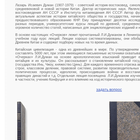
Лазарь Исаевич Думан (1907-1979) - советский историк-востоковед, синол
средневековой и новой истории Китая. Доктор исторических наук. Являл
востоковедения АН СССР и Института китаеведения АН СССР. Автор фу
актуальным аспектам истории китайского общества и государства, начи
предшествовавшего образованию КНР. Ему принадлежат десятки исслед
разных периодов, университетские курсы лекций по древней, средневек
огромное количество статей, написанных для энциклопедических изданий и 
В основе настоящих «Очерков» лежит прочитанный Л.И.Думаном в Ленингра
учебном году курс лекций. Лекции хорошо систематизированы, они обоб
Древнем Китае и содержат подборку новых на то время данных.
Китайская цивилизация - одна из древнейших в мире. По утверждениям 
составлять 5000 лет, при этом имеющиеся письменные источники охватыва
«Очерках» Л.И.Думан на основе археологических изысканий приводит 
китайцев и их культуры. Он рассказывает о становлении китайской гос
(государства Инь, Чжоу, княжество Цинь). Для каждого временного отрезка 
строе, классовом делении, правовой системе, развитии производительных с
политических процессах, идеологии, происходивших войнах и восстан
правящих династий и т.д. Отдельная лекция посвящена Л.И.Думаном изуче
в частности, учению Конфуция и его влиянию на ход исторического процесса 
задать вопрос