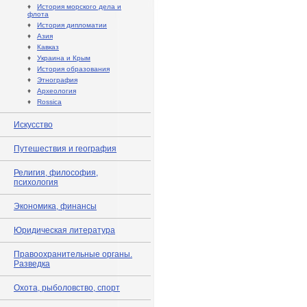
♦
История морского дела и
флота
♦
История дипломатии
♦
Азия
♦
Кавказ
♦
Украина и Крым
♦
История образования
♦
Этнография
♦
Археология
♦
Rossica
Искусство
Путешествия и география
Религия, философия,
психология
Экономика, финансы
Юридическая литература
Правоохранительные органы.
Разведка
Охота, рыболовство, спорт