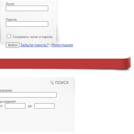
Логин
Пароль
Сохранить логин и пароль
Забыли пароль?
Регистрация
|
азвание:
од издания:
т:
до: