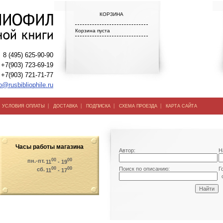
КОРЗИНА
Корзина пуста
8 (495) 625-90-90
+7(903) 723-69-19
+7(903) 721-71-77
o@rusbibliophile.ru
|
|
|
|
|
УСЛОВИЯ ОПЛАТЫ
ДОСТАВКА
ПОДПИСКА
СХЕМА ПРОЕЗДА
КАРТА САЙТА
Часы работы магазина
Автор:
Н
00
00
пн.-пт.
11
- 19
00
00
Поиск по описанию:
Г
сб.
11
- 17
о