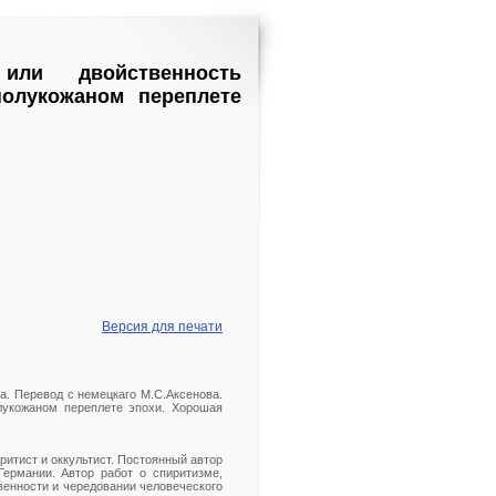
ли двойственность
полукожаном переплете
Версия для печати
а. Перевод с немецкаго М.С.Аксенова.
 полукожаном переплете эпохи. Хорошая
ритист и оккультист. Постоянный автор
ермании. Автор работ о спиритизме,
венности и чередовании человеческого