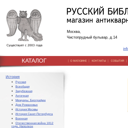
Москва,
Чистопрудный бульвар, д.14
inf
КАТАЛОГ
|
|
|
О МАГАЗИНЕ
КОНТАКТЫ
СОБЫТИЯ
История
♦
Русская
♦
Всеобщая
♦
Зарубежная
♦
Античная
♦
Мемуары. Биографии
♦
Дом Романовых
♦
История Москвы
♦
История Санкт-Петербурга
♦
Военная
♦
Отечественная война 1812
года. Наполеон