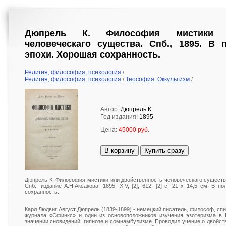
Дюпрель К. Философия мистики и
человеческаго существа. Спб., 1895. В 
эпохи. Хорошая сохранность.
Религия, философия, психология
/
Религия, философия, психология
Теософия. Оккультизм
/
/
Автор:
Дюпрель К.
Год издания:
1895
Цена:
45000 руб.
В корзину
Купить сразу
Дюпрель К. Философия мистики или двойственность человеческаго существ
Спб., издание А.Н.Аксакова, 1895. XIV, [2], 612, [2] с. 21 х 14,5 см. В
сохранность.
Карл Людвиг Август Дюпрель (1839-1899) - немецкий писатель, философ, спи
журнала «Сфинкс» и один из основоположников изучения эзотеризма в Г
значении сновидений, гипнозе и сомнамбулизме. Проводил учение о двойст