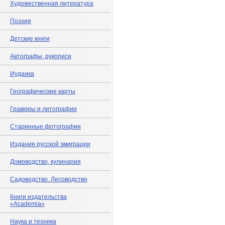
Художественная литература
Поэзия
Детские книги
Автографы, рукописи
Иудаика
Географические карты
Гравюры и литографии
Старинные фотографии
Издания русской эмиграции
Домоводство, кулинария
Садоводство. Лесоводство
Книги издательства
«Academia»
Наука и техника