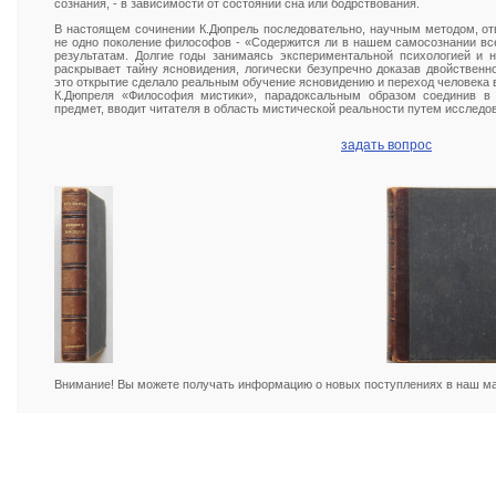
сознания, - в зависимости от состояний сна или бодрствования.
В настоящем сочинении К.Дюпрель последовательно, научным методом, отв
не одно поколение философов - «Содержится ли в нашем самосознании вс
результатам. Долгие годы занимаясь экспериментальной психологией и 
раскрывает тайну ясновидения, логически безупречно доказав двойственн
это открытие сделало реальным обучение ясновидению и переход человека 
К.Дюпреля «Философия мистики», парадоксальным образом соединив в
предмет, вводит читателя в область мистической реальности путем исследо
задать вопрос
Внимание! Вы можете получать информацию о новых поступлениях в наш маг