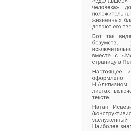
«сделавшее» 
человека» д
положительный
жизненных бла
делают его тв
Вот так виде
безумств,
исключительно
вместе с «М
страницу в Пе
Настоящее и
оформлено
Н.Альтманом.
листах, включ
тексте.
Натан Исаеви
(конструктиви
заслуженный
Наиболее знам