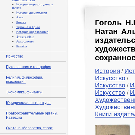
♦
История морского дела и
флота
♦
История дипломатии
♦
Азия
Гоголь Н.
♦
Кавказ
♦
Украина и Крым
Натан Аль
♦
История образования
♦
Этнография
издатель
♦
Археология
♦
Rossica
художе
сохраннос
Искусство
Путешествия и география
История
Ист
/
Искусство
/
Религия, философия,
психология
Искусство
И
/
Искусство
И
/
Экономика, финансы
Художествен
Юридическая литература
Художествен
Книги издат
Правоохранительные органы.
Разведка
Охота, рыболовство, спорт