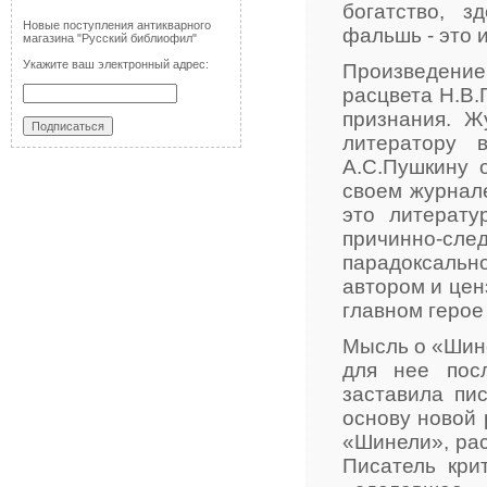
богатство, з
Новые поступления антикварного
фальшь - это 
магазина "Русский библиофил"
Укажите ваш электронный адрес:
Произведени
расцвета Н.В.
признания. Ж
литератору 
А.С.Пушкину о
своем журнал
это литерату
причинно-сл
парадоксаль
автором и цен
главном герое
Мысль о «Шине
для нее посл
заставила пис
основу новой 
«Шинели», ра
Писатель кри