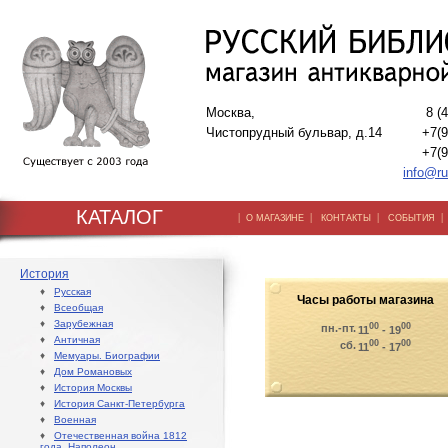
Москва,
8 (
Чистопрудный бульвар, д.14
+7(9
+7(9
info@ru
КАТАЛОГ
|
|
|
О МАГАЗИНЕ
КОНТАКТЫ
СОБЫТИЯ
История
♦
Русская
Часы работы магазина
♦
Всеобщая
♦
Зарубежная
00
00
пн.-пт.
11
- 19
♦
Античная
00
00
сб.
11
- 17
♦
Мемуары. Биографии
♦
Дом Романовых
♦
История Москвы
♦
История Санкт-Петербурга
♦
Военная
♦
Отечественная война 1812
года. Наполеон