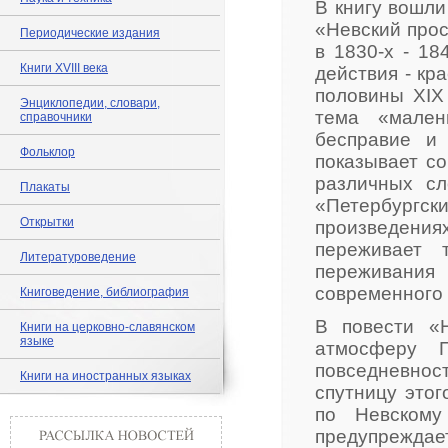
В книгу вошли
«Невский прос
Периодические издания
в 1830-х - 18
Книги XVIII века
действия - кр
половины XIX
Энциклопедии, словари,
тема «мален
справочники
бесправие и 
Фольклор
показывает с
различных сл
Плакаты
«Петербургс
Открытки
произведени
переживает 
Литературоведение
переживания 
современного 
Книговедение, библиография
В повести «Н
Книги на церковно-славянском
языке
атмосферу П
повседневно
Книги на иностранных языках
спутницу этог
по Невскому
предупреждае