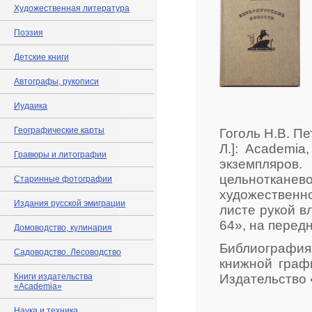
Художественная литература
Поэзия
Детские книги
Автографы, рукописи
Иудаика
Географические карты
Гоголь Н.В. П
Л.]: Academia
Гравюры и литографии
экземпляров
цельноткане
Старинные фотографии
художественн
Издания русской эмиграции
листе рукой 
64», на перед
Домоводство, кулинария
Библиография
Садоводство. Лесоводство
книжной графи
Книги издательства
Издательство 
«Academia»
Наука и техника