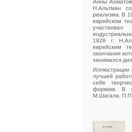
Анны Ахматово
Н.Альтман со
реализма. В 1
еврейском теа
участвовал
индустриально
1928 г. Н.А
еврейским т
окончания кот
занимался диз
Иллюстрации к
лучшей работ
себе творче
формам. В э
М.Шагала, П.П