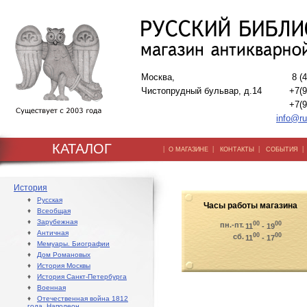
Москва,
8 (
Чистопрудный бульвар, д.14
+7(9
+7(9
info@ru
КАТАЛОГ
|
|
|
О МАГАЗИНЕ
КОНТАКТЫ
СОБЫТИЯ
История
♦
Русская
Часы работы магазина
♦
Всеобщая
♦
Зарубежная
00
00
пн.-пт.
11
- 19
♦
Античная
00
00
сб.
11
- 17
♦
Мемуары. Биографии
♦
Дом Романовых
♦
История Москвы
♦
История Санкт-Петербурга
♦
Военная
♦
Отечественная война 1812
года. Наполеон