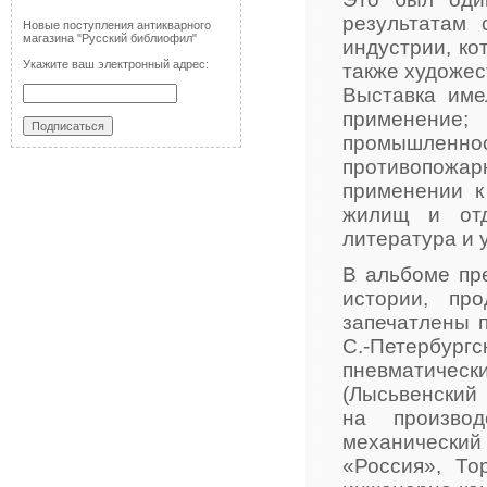
результатам 
Новые поступления антикварного
магазина "Русский библиофил"
индустрии, ко
Укажите ваш электронный адрес:
также художе
Выставка име
применение;
промышленност
противопожа
применении к
жилищ и отд
литература и 
В альбоме пр
истории, пр
запечатлены 
С.-Петербургс
пневматичес
(Лысьвенский
на производ
механически
«Россия», Т