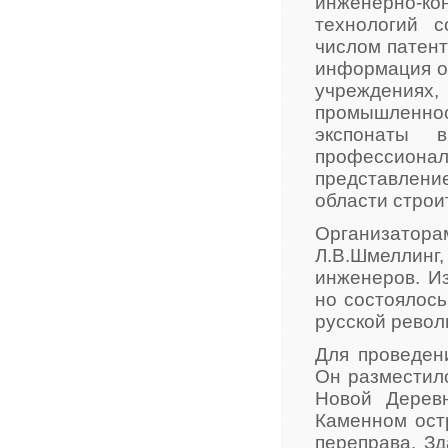
инженерно-ко
технологий 
числом патент
информация о
учреждениях
промышленно
экспонаты 
профессионал
представлен
области строи
Организатор
Л.В.Шмелли
инженеров. Из
но состоялось
русской револ
Для проведен
Он разместил
Новой Дерев
Каменном ост
переправа. З