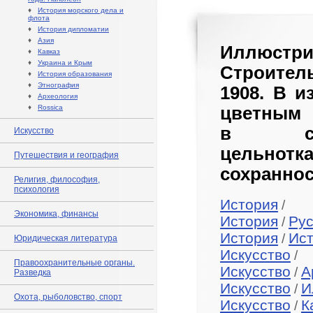
♦
История морского дела и
флота
♦
История дипломатии
♦
Азия
Иллюстр
♦
Кавказ
♦
Украина и Крым
Строитель
♦
История образования
♦
Этнография
1908. В и
♦
Археология
♦
Rossica
цветным 
в совр
Искусство
цельно
Путешествия и география
сохраннос
Религия, философия,
психология
История
/
Экономика, финансы
История
Рус
/
История
Ист
/
Юридическая литература
Искусство
/
Правоохранительные органы.
Искусство
А
/
Разведка
Искусство
И
/
Охота, рыболовство, спорт
Искусство
К
/