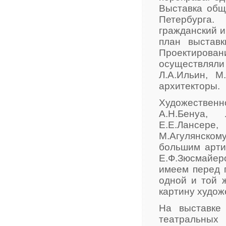
Выставка общ
Петербурга.
гражданский и
план выстав
Проектирова
осуществлял
Л.А.Ильин, М
архитекторы.
Художестве
А.Н.Бенуа, 
Е.Е.Лансер
М.Агулянском
большим арти
Е.Ф.Зюсмайер
имеем перед 
одной и той 
картину худож
На выставке
театральных