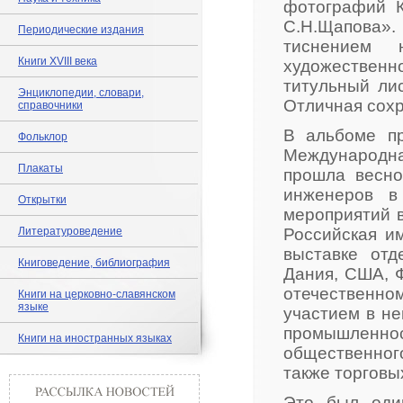
фотографий К
С.Н.Щапова».
Периодические издания
тиснением
Книги XVIII века
художестве
титульный ли
Энциклопедии, словари,
Отличная сохр
справочники
В альбоме пр
Фольклор
Международн
Плакаты
прошла весно
инженеров в
Открытки
мероприятий в
Литературоведение
Российская и
выставке отд
Книговедение, библиография
Дания, США, 
отечественном
Книги на церковно-славянском
языке
участием в не
промышленнос
Книги на иностранных языках
общественного
также торгов
Это был оди