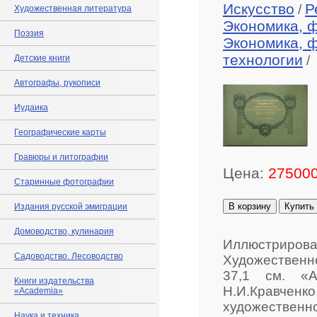
Искусство
Р
/
Художественная литература
Экономика, 
Поэзия
Экономика, 
технологии
Детские книги
/
Автографы, рукописи
Иудаика
Географические карты
Гравюры и литографии
Цена:
275000
Старинные фотографии
В корзину
Купить
Издания русской эмиграции
Домоводство, кулинария
Иллюстриров
Садоводство. Лесоводство
Художественной
37,1 см. «А
Книги издательства
Н.И.Кравченко
«Academia»
художестве
Наука и техника