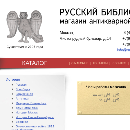
Москва,
8 (
Чистопрудный бульвар, д.14
+7(9
+7(9
info@ru
КАТАЛОГ
|
|
|
О МАГАЗИНЕ
КОНТАКТЫ
СОБЫТИЯ
История
♦
Русская
Часы работы магазина
♦
Всеобщая
♦
Зарубежная
00
00
пн.-пт.
11
- 19
♦
Античная
00
00
сб.
11
- 17
♦
Мемуары. Биографии
♦
Дом Романовых
♦
История Москвы
♦
История Санкт-Петербурга
♦
Военная
♦
Отечественная война 1812
года. Наполеон