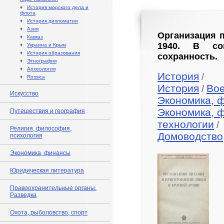
♦
История морского дела и
флота
♦
История дипломатии
♦
Азия
Организация п
♦
Кавказ
1940. В со
♦
Украина и Крым
♦
История образования
сохранность.
♦
Этнография
♦
Археология
История
/
♦
Rossica
История
Во
/
Искусство
Экономика, 
Экономика, 
Путешествия и география
технологии
/
Религия, философия,
Домоводство
психология
Экономика, финансы
Юридическая литература
Правоохранительные органы.
Разведка
Охота, рыболовство, спорт