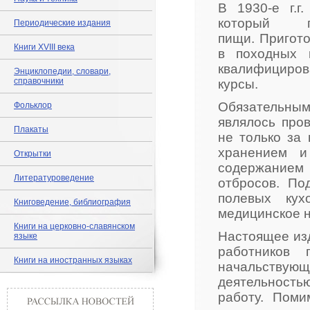
В 1930-е г.г
который 
Периодические издания
пищи. Пригот
Книги XVIII века
в походных 
квалифициров
Энциклопедии, словари,
справочники
курсы.
Обязательны
Фольклор
являлось пров
Плакаты
не только за 
хранением и
Открытки
содержанием 
Литературоведение
отбросов. По
полевых кух
Книговедение, библиография
медицинское 
Книги на церковно-славянском
Настоящее изд
языке
работников 
Книги на иностранных языках
начальствую
деятельность
работу. Поми