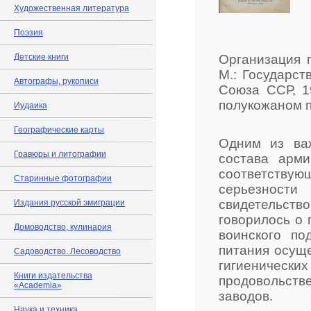
Художественная литература
Поэзия
Детские книги
Организация 
М.: Государс
Автографы, рукописи
Союза ССР, 19
полукожаном п
Иудаика
Географические карты
Одним из ва
Гравюры и литографии
состава арми
соответству
Старинные фотографии
серьезности
свидетельст
Издания русской эмиграции
говорилось о 
Домоводство, кулинария
воинского по
питания осуще
Садоводство. Лесоводство
гигиеничес
Книги издательства
продовольст
«Academia»
заводов.
Наука и техника