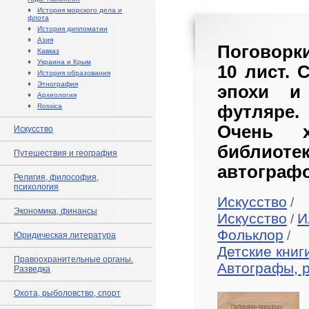
♦
История морского дела и
флота
♦
История дипломатии
♦
Азия
Поговорки
♦
Кавказ
♦
Украина и Крым
10 лист. 
♦
История образования
♦
Этнография
эпохи и
♦
Археология
♦
Rossica
футляре.
Очень х
Искусство
библиот
Путешествия и география
автограф
Религия, философия,
психология
Искусство
/
Экономика, финансы
Искусство
И
/
Фольклор
/
Юридическая литература
Детские книг
Правоохранительные органы.
Автографы, 
Разведка
Охота, рыболовство, спорт