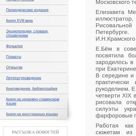
Московского 
Периодические издания
Елизавета Ме
иллюстрато
Книги XVIII века
Рисовальной
Петербурге.
Энциклопедии, словари,
справочники
И.Н.Крамского
Фольклор
Е.Бём в сове
посвятила бо
Плакаты
зародилось в 
Открытки
при Екатерине
В середине и 
Литературоведение
практически
рукоделием. 
Книговедение, библиография
четверти XIX 
Книги на церковно-славянском
рисовала от
языке
силуэты укр
Книги на иностранных языках
фарфоровые п
Работая как
сюжетам из