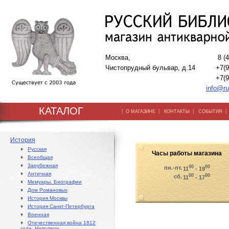
Москва,
8 (
Чистопрудный бульвар, д.14
+7(9
+7(9
info@ru
КАТАЛОГ
|
|
|
О МАГАЗИНЕ
КОНТАКТЫ
СОБЫТИЯ
История
♦
Русская
Часы работы магазина
♦
Всеобщая
♦
Зарубежная
00
00
пн.-пт.
11
- 19
♦
Античная
00
00
сб.
11
- 17
♦
Мемуары. Биографии
♦
Дом Романовых
♦
История Москвы
♦
История Санкт-Петербурга
♦
Военная
♦
Отечественная война 1812
года. Наполеон