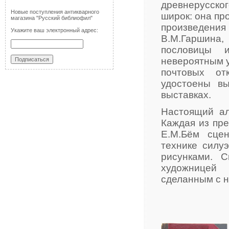
древнерусског
Новые поступления антикварного
широк: она пр
магазина "Русский библиофил"
произведени
Укажите ваш электронный адрес:
В.М.Гаршина,
пословицы и
невероятным 
почтовых от
удостоены в
выставках.
Настоящий ал
Каждая из пр
Е.М.Бём сце
технике силу
рисунками. 
художницей
сделанным с н