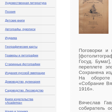
Художественная литература
Поэзия
Детские книги
Автографы, рукописи
Иудаика
Географические карты
Поговорки и 
[фотолитогра
Гравюры и литографии
Госуд. Бумаг]
Старинные фотографии
переплете эп
Сохранена из
Издания русской эмиграции
На обороте 
Домоводство, кулинария
«Собрание Вя
1916».
Садоводство. Лесоводство
Книги издательства
Вячеслав Гав
«Academia»
собиратель о
Наука и техника