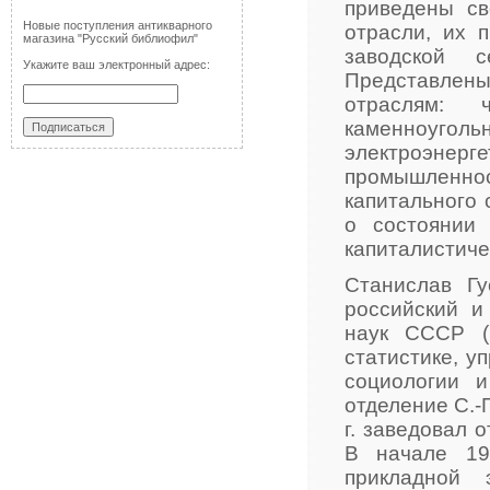
приведены св
Новые поступления антикварного
отрасли, их 
магазина "Русский библиофил"
заводской с
Укажите ваш электронный адрес:
Представлен
отраслям: ч
каменноуголь
электроэнерг
промышленност
капитального
о состоянии
капиталистиче
Станислав Гу
российский и
наук СССР (
статистике, у
социологии 
отделение С.-
г. заведовал 
В начале 19
прикладной 