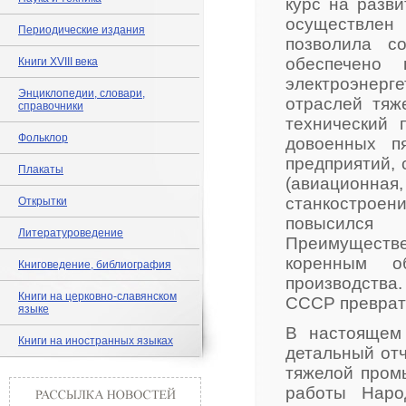
курс на разв
осуществле
Периодические издания
позволила с
обеспечено 
Книги XVIII века
электроэнер
Энциклопедии, словари,
отраслей тяж
справочники
технический 
Фольклор
довоенных пя
предприятий,
Плакаты
(авиационная
станкостроен
Открытки
повысился
Литературоведение
Преимущест
коренным о
Книговедение, библиография
производства
Книги на церковно-славянском
СССР преврат
языке
В настоящем
Книги на иностранных языках
детальный отч
тяжелой пром
работы Наро