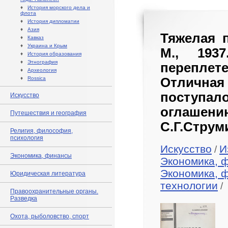
♦
История морского дела и
флота
♦
История дипломатии
♦
Азия
Тяжелая 
♦
Кавказ
♦
Украина и Крым
М., 193
♦
История образования
♦
Этнография
переплете
♦
Археология
♦
Rossica
Отличная 
поступа
Искусство
оглашен
Путешествия и география
С.Г.Струм
Религия, философия,
психология
Искусство
И
/
Экономика, финансы
Экономика, 
Экономика, 
Юридическая литература
технологии
/
Правоохранительные органы.
Разведка
Охота, рыболовство, спорт