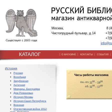
Москва,
8 (
Чистопрудный бульвар, д.14
+7(9
+7(9
info@ru
КАТАЛОГ
|
|
|
О МАГАЗИНЕ
КОНТАКТЫ
СОБЫТИЯ
История
♦
Русская
Часы работы магазина
♦
Всеобщая
♦
Зарубежная
00
00
пн.-пт.
11
- 19
♦
Античная
00
00
сб.
11
- 17
♦
Мемуары. Биографии
♦
Дом Романовых
♦
История Москвы
♦
История Санкт-Петербурга
♦
Военная
♦
Отечественная война 1812
года. Наполеон