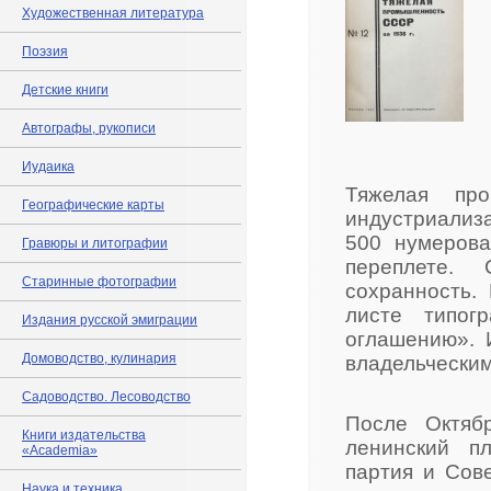
Художественная литература
Поэзия
Детские книги
Автографы, рукописи
Иудаика
Тяжелая пр
Географические карты
индустриализа
500 нумерова
Гравюры и литографии
переплете. 
Старинные фотографии
сохранность.
листе типог
Издания русской эмиграции
оглашению». 
Домоводство, кулинария
владельческим
Садоводство. Лесоводство
После Октяб
Книги издательства
ленинский п
«Academia»
партия и Сов
Наука и техника