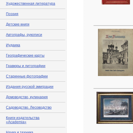
Художественная литература
Поэзия
Детские книги
Автографы, рукописи
Иудаика
Географические карты
Гравюры и литографии
Старинные фотографии
Издания русской эмиграции
Домоводство, кулинария
Садоводство. Лесоводство
Книги издательства
«Academia»
Наука и техника