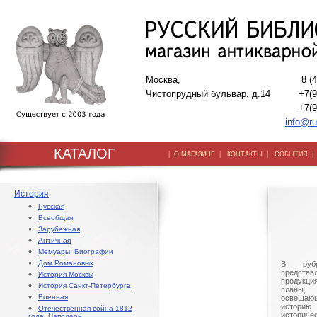
Москва,
8 (
Чистопрудный бульвар, д.14
+7(9
+7(9
info@ru
КАТАЛОГ
|
|
|
О МАГАЗИНЕ
КОНТАКТЫ
СОБЫТИЯ
История
♦
Русская
♦
Всеобщая
♦
Зарубежная
♦
Античная
♦
Мемуары. Биографии
♦
Дом Романовых
В рубр
предста
♦
История Москвы
продукция
♦
История Санкт-Петербурга
планы, 
♦
Военная
освеща
историю
♦
Отечественная война 1812
истори
года. Наполеон