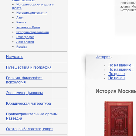
связанны
♦
История морского дела и
жизни Мо
флота
историчес
♦
История дипломатии
♦
Азия
♦
Кавказ
♦
Украина и Крым
♦
История образования
♦
Этнография
♦
Археология
♦
Rossica
Искусство
История
/
По названию ↑
Путешествия и география
По названию ↓
По цене ↑
Религия, философия,
По цене ↓
психология
История Москв
Экономика, финансы
Юридическая литература
Правоохранительные органы.
Разведка
Охота, рыболовство, спорт