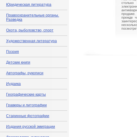
столько 
Юридическая литература
электрон
антиквар
продаже.
Правоохранительные органы.
прежде ч
Разведка
заинте
нескольк
посмотрет
Охота, рыболовство, спорт
Художественная литература
Поэзия
Детские книги
Автографы, рукописи
Иудаика
Географические карты
Гравюры и литографии
Старинные фотографии
Издания русской эмиграции