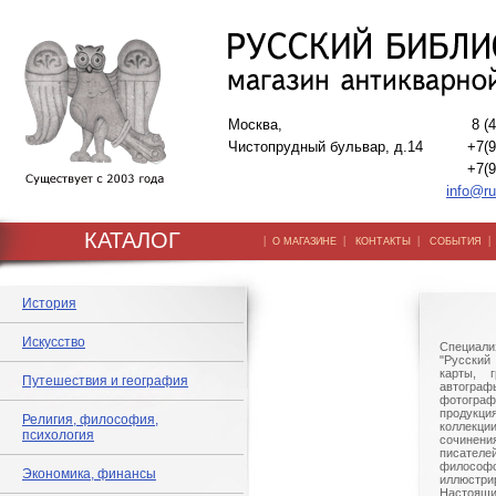
Москва,
8 (
Чистопрудный бульвар, д.14
+7(9
+7(9
info@ru
КАТАЛОГ
|
|
|
О МАГАЗИНЕ
КОНТАКТЫ
СОБЫТИЯ
История
Искусство
Специали
"Русский 
карты, г
Путешествия и география
автогр
фотографи
продукц
Религия, философия,
коллек
психология
сочине
писател
филосо
Экономика, финансы
иллюстри
Настоящи