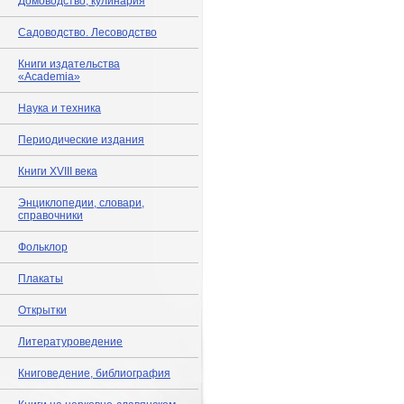
Домоводство, кулинария
Садоводство. Лесоводство
Книги издательства
«Academia»
Наука и техника
Периодические издания
Книги XVIII века
Энциклопедии, словари,
справочники
Фольклор
Плакаты
Открытки
Литературоведение
Книговедение, библиография