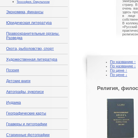
эмиграци
♦
Теософия. Оккультизм
страну. 
очень ва
Экономика, финансы
здесь пр
в лице 
собствен
Юридическая литература
В коллекц
«Русск
практиче
Правоохранительные органы.
религиоз
Разведка
Охота, рыболовство, спорт
Художественная литература
По названию ↑
По названию ↓
Поэзия
По цене ↑
По цене ↓
Детские книги
Религия, филос
Автографы, рукописи
Иудаика
Географические карты
Гравюры и литографии
Старинные фотографии