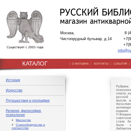
Москва,
8 (
Чистопрудный бульвар, д.14
+7(9
+7(9
info@ru
КАТАЛОГ
|
|
|
О МАГАЗИНЕ
КОНТАКТЫ
СОБЫТИЯ
История
Рубрик
психоло
Искусство
спектр и
русской
Путешествия и география
мысли, а
богослово
антиквар
Религия, философия,
издания 
П.Флорен
психология
советско
♦
Масонство
стали бо
♦
Старообрядчество и
были з
сектантство
библиот