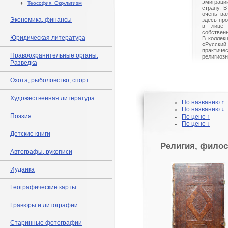
эмиграци
♦
Теософия. Оккультизм
страну. 
очень ва
Экономика, финансы
здесь пр
в лице 
собствен
Юридическая литература
В коллекц
«Русск
практиче
Правоохранительные органы.
религиоз
Разведка
Охота, рыболовство, спорт
Художественная литература
По названию ↑
По названию ↓
Поэзия
По цене ↑
По цене ↓
Детские книги
Религия, филос
Автографы, рукописи
Иудаика
Географические карты
Гравюры и литографии
Старинные фотографии