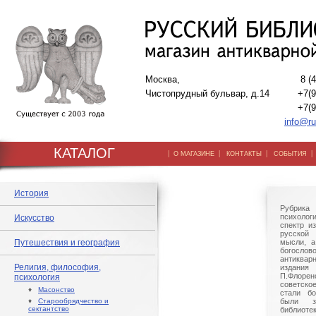
Москва,
8 (
Чистопрудный бульвар, д.14
+7(9
+7(9
info@ru
КАТАЛОГ
|
|
|
О МАГАЗИНЕ
КОНТАКТЫ
СОБЫТИЯ
История
Рубрик
психоло
Искусство
спектр и
русской
Путешествия и география
мысли, а
богослово
антиквар
Религия, философия,
издания 
П.Флорен
психология
советско
♦
Масонство
стали бо
♦
Старообрядчество и
были з
сектантство
библиот