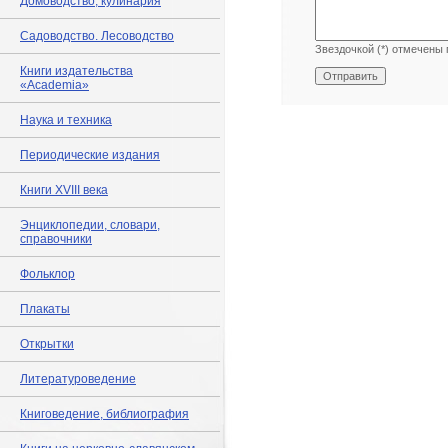
Домоводство, кулинария
Садоводство. Лесоводство
Звездочкой (*) отмечены 
Книги издательства
«Academia»
Наука и техника
Периодические издания
Книги XVIII века
Энциклопедии, словари,
справочники
Фольклор
Плакаты
Открытки
Литературоведение
Книговедение, библиография