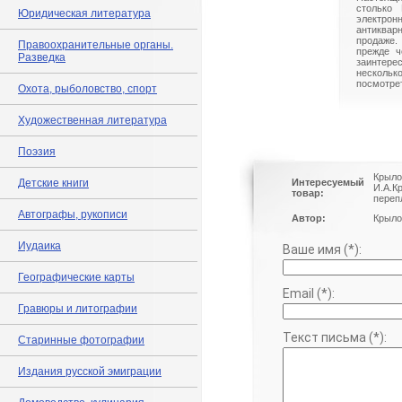
столько 
Юридическая литература
электрон
антиквар
продаже.
Правоохранительные органы.
прежде ч
Разведка
заинте
нескольк
посмотрет
Охота, рыболовство, спорт
Художественная литература
Поэзия
Крыло
Детские книги
Интересуемый
И.А.К
товар:
переп
Автографы, рукописи
Автор:
Крыло
Иудаика
Ваше имя (*):
Географические карты
Email (*):
Гравюры и литографии
Текст письма (*):
Старинные фотографии
Издания русской эмиграции