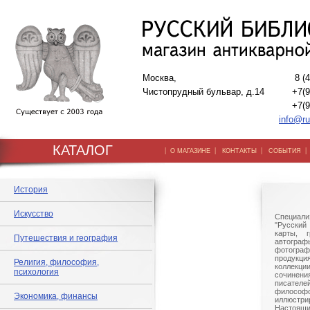
Москва,
8 (
Чистопрудный бульвар, д.14
+7(9
+7(9
info@ru
КАТАЛОГ
|
|
|
О МАГАЗИНЕ
КОНТАКТЫ
СОБЫТИЯ
История
Искусство
Специали
"Русский 
карты, г
Путешествия и география
автогр
фотографи
продукц
Религия, философия,
коллек
психология
сочине
писател
филосо
Экономика, финансы
иллюстри
Настоящи