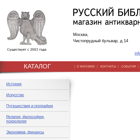
Москва,
Чистопрудный бульвар, д.14
inf
КАТАЛОГ
|
|
|
О МАГАЗИНЕ
КОНТАКТЫ
СОБЫТИЯ
История
Искусство
Путешествия и география
Религия, философия,
психология
Экономика, финансы