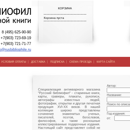
КОРЗИНА
Корзина пуста
8 (495) 625-90-90
+7(903) 723-69-19
+7(903) 721-71-77
o@rusbibliophile.ru
|
|
|
|
|
УСЛОВИЯ ОПЛАТЫ
ДОСТАВКА
ПОДПИСКА
СХЕМА ПРОЕЗДА
КАРТА САЙТА
Автор:
Специализация антикварного магазина
"Русский библиофил" - старинные книги,
Название:
карты, гравюры, плакаты, рукописи,
автографы известных людей,
фотографии, открытки и другая печатная
Поиск по описа
продукция XVI-XX веков. В нашей
коллекции широко представлены
Год издания:
сочинения знаменитых ученых,
писателей, поэтов, богословов,
от:
философов, а также роскошные
иллюстрированные подарочные издания.
Настоящий сайт представляет собой не