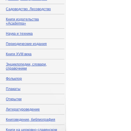
Садоводство. Лесоводство
Книги издательства
«Academia»
Наука и техника
Периодические издания
Книги XVIII века
Энциклопедии, словари,
справочники
Фольклор
Плакаты
Открытки
Литературоведение
Книговедение, библиография
Книги на церковно-славянском