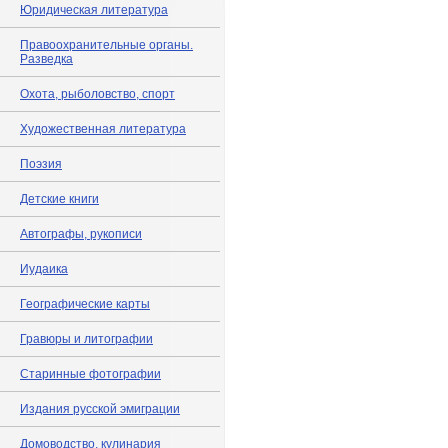
Юридическая литература
Правоохранительные органы.
Разведка
Охота, рыболовство, спорт
Художественная литература
Поэзия
Детские книги
Автографы, рукописи
Иудаика
Географические карты
Гравюры и литографии
Старинные фотографии
Издания русской эмиграции
Домоводство, кулинария