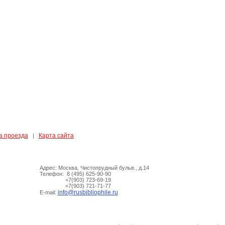
а проезда
Карта сайта
|
Адрес: Москва, Чистопрудный бульв., д.14
Телефон: 8 (495) 625-90-90
+7(903) 723-69-19
+7(903) 721-71-77
info@rusbibliophile.ru
E-mail: