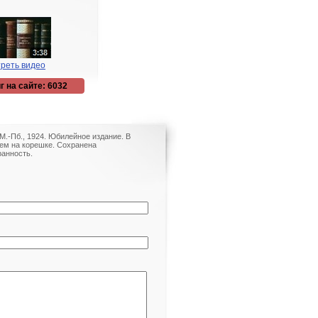
реть видео
г на сайте: 6032
М.-Пб., 1924. Юбилейное издание. В
ем на корешке. Сохранена
ранность.