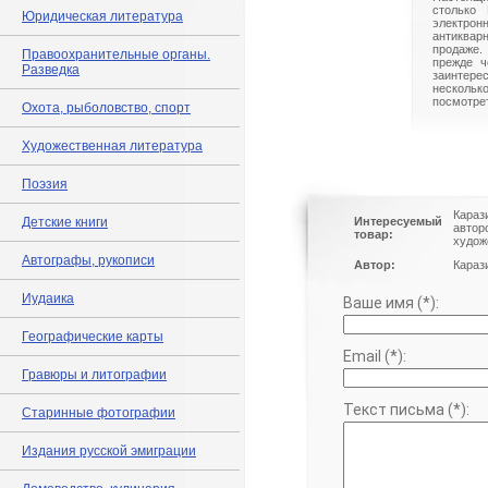
столько 
Юридическая литература
электрон
антиквар
продаже.
Правоохранительные органы.
прежде ч
Разведка
заинте
нескольк
посмотрет
Охота, рыболовство, спорт
Художественная литература
Поэзия
Караз
Детские книги
Интересуемый
автор
товар:
худож
Автографы, рукописи
Автор:
Караз
Иудаика
Ваше имя (*):
Географические карты
Email (*):
Гравюры и литографии
Текст письма (*):
Старинные фотографии
Издания русской эмиграции