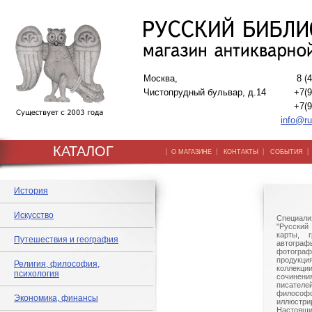
Москва,
8 (
Чистопрудный бульвар, д.14
+7(9
+7(9
info@ru
КАТАЛОГ
|
|
|
О МАГАЗИНЕ
КОНТАКТЫ
СОБЫТИЯ
История
Искусство
Специали
"Русский 
карты, г
Путешествия и география
автогр
фотографи
продукц
Религия, философия,
коллек
психология
сочине
писател
филосо
Экономика, финансы
иллюстри
Настоящи