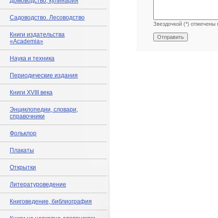
Домоводство, кулинария
Садоводство. Лесоводство
Звездочкой (*) отмечены 
Книги издательства
«Academia»
Наука и техника
Периодические издания
Книги XVIII века
Энциклопедии, словари,
справочники
Фольклор
Плакаты
Открытки
Литературоведение
Книговедение, библиография