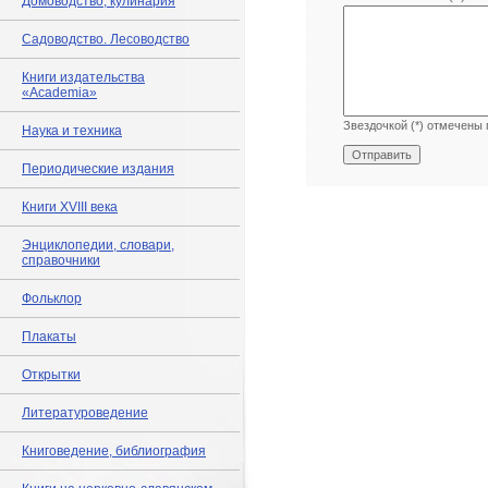
Домоводство, кулинария
Садоводство. Лесоводство
Книги издательства
«Academia»
Звездочкой (*) отмечены 
Наука и техника
Периодические издания
Книги XVIII века
Энциклопедии, словари,
справочники
Фольклор
Плакаты
Открытки
Литературоведение
Книговедение, библиография