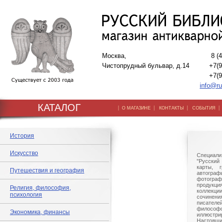
Москва,
8 (
Чистопрудный бульвар, д.14
+7(9
+7(9
info@ru
КАТАЛОГ
|
|
|
О МАГАЗИНЕ
КОНТАКТЫ
СОБЫТИЯ
История
Искусство
Специали
"Русский 
карты, г
Путешествия и география
автогр
фотографи
продукц
Религия, философия,
коллек
психология
сочине
писател
филосо
Экономика, финансы
иллюстри
Настоящи