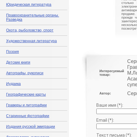
столько 
Юридическая литература
электрон
антиквар
продаже.
Правоохранительные органы.
прежде ч
Разведка
заинте
нескольк
посмотрет
Охота, рыболовство, спорт
Художественная литература
Поэзия
Сер
Детские книги
Гра
Интересуемый
М.Ло
Автографы, рукописи
товар:
Acad
Иудаика
суп
Серв
Автор:
Географические карты
Ваше имя (*):
Гравюры и литографии
Старинные фотографии
Email (*):
Издания русской эмиграции
Текст письма (*):