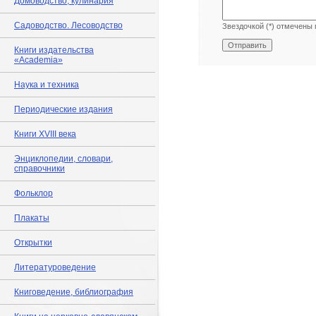
Домоводство, кулинария
Садоводство. Лесоводство
Звездочкой (*) отмечены 
Книги издательства
«Academia»
Наука и техника
Периодические издания
Книги XVIII века
Энциклопедии, словари,
справочники
Фольклор
Плакаты
Открытки
Литературоведение
Книговедение, библиография