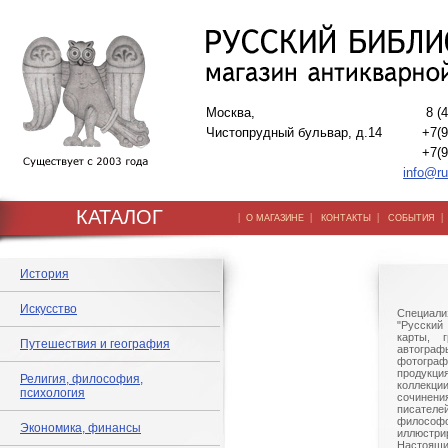
Москва,
8 (
Чистопрудный бульвар, д.14
+7(9
+7(9
info@ru
КАТАЛОГ
|
|
|
О МАГАЗИНЕ
КОНТАКТЫ
СОБЫТИЯ
История
Искусство
Специали
"Русский 
карты, г
Путешествия и география
автогр
фотографи
продукц
Религия, философия,
коллек
психология
сочине
писател
филосо
Экономика, финансы
иллюстри
Настоящи