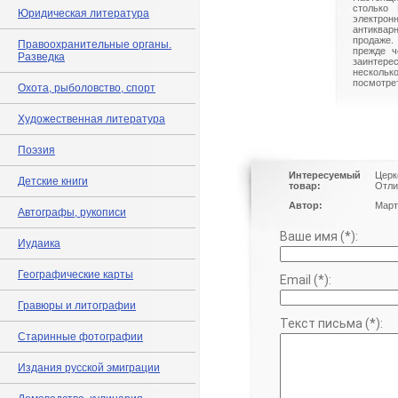
столько 
Юридическая литература
электрон
антиквар
продаже.
Правоохранительные органы.
прежде ч
Разведка
заинте
нескольк
посмотрет
Охота, рыболовство, спорт
Художественная литература
Поэзия
Интересуемый
Церк
Детские книги
товар:
Отли
Автор:
Март
Автографы, рукописи
Ваше имя (*):
Иудаика
Географические карты
Email (*):
Гравюры и литографии
Текст письма (*):
Старинные фотографии
Издания русской эмиграции