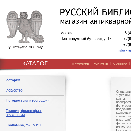
Москва,
8 (
Чистопрудный бульвар, д.14
+7(9
+7(9
info@ru
КАТАЛОГ
|
|
|
О МАГАЗИНЕ
КОНТАКТЫ
СОБЫТИЯ
История
Искусство
Специали
"Русский 
карты, г
Путешествия и география
автогр
фотографи
продукц
Религия, философия,
коллек
психология
сочине
писател
филосо
Экономика, финансы
иллюстри
Настоящи