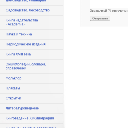
Домоводство, кулинария
Садоводство. Лесоводство
Звездочкой (*) отмечены 
Книги издательства
«Academia»
Наука и техника
Периодические издания
Книги XVIII века
Энциклопедии, словари,
справочники
Фольклор
Плакаты
Открытки
Литературоведение
Книговедение, библиография