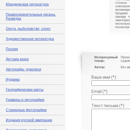
столько 
Юридическая литература
электрон
антиквар
продаже.
Правоохранительные органы.
прежде ч
Разведка
заинте
нескольк
посмотрет
Охота, рыболовство, спорт
Художественная литература
Поэзия
Интересуемый
Проект
Детские книги
товар:
худож
Автор:
Без а
Автографы, рукописи
Ваше имя (*):
Иудаика
Географические карты
Email (*):
Гравюры и литографии
Текст письма (*):
Старинные фотографии
Издания русской эмиграции